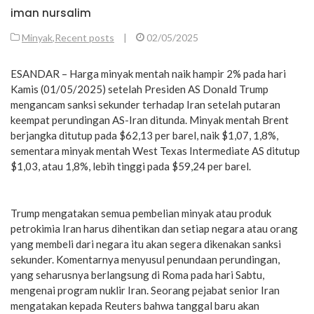
iman nursalim
Minyak
,
Recent posts
|
02/05/2025
ESANDAR – Harga minyak mentah naik hampir 2% pada hari
Kamis (01/05/2025) setelah Presiden AS Donald Trump
mengancam sanksi sekunder terhadap Iran setelah putaran
keempat perundingan AS-Iran ditunda. Minyak mentah Brent
berjangka ditutup pada $62,13 per barel, naik $1,07, 1,8%,
sementara minyak mentah West Texas Intermediate AS ditutup
$1,03, atau 1,8%, lebih tinggi pada $59,24 per barel.
Trump mengatakan semua pembelian minyak atau produk
petrokimia Iran harus dihentikan dan setiap negara atau orang
yang membeli dari negara itu akan segera dikenakan sanksi
sekunder. Komentarnya menyusul penundaan perundingan,
yang seharusnya berlangsung di Roma pada hari Sabtu,
mengenai program nuklir Iran. Seorang pejabat senior Iran
mengatakan kepada Reuters bahwa tanggal baru akan