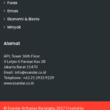
Forex
Emas
Ekonomi & Bisnis
Minyak
Alamat
APL Tower 36th Floor
Jl Letjen S Parman Kav 28
Jakarta Barat 11470
Email : info@esandar.co.id
Telephone : +62 21 2933 9229
www.esandar.co.id
© Esandar Arthamas Barjangka, 2017 Created by