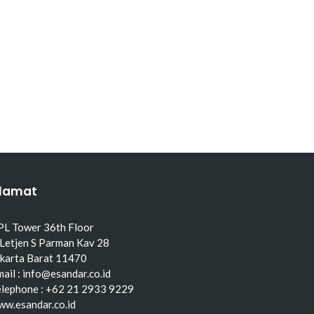
lamat
PL Tower 36th Floor
 Letjen S Parman Kav 28
akarta Barat 11470
ail : info@esandar.co.id
elephone : +62 21 2933 9229
ww.esandar.co.id