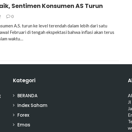
 Naik, Sentimen Konsumen AS Turun
2
0
sumen A.S. turun ke level terendah dalam lebih dari satu
awal Februari di tengah ekspektasi bahwa inflasi akan terus
alam waktu…
Kategori
A
BERANDA
g
A
Jl
Index Saham
J
Forex
Em
T
Emas
w