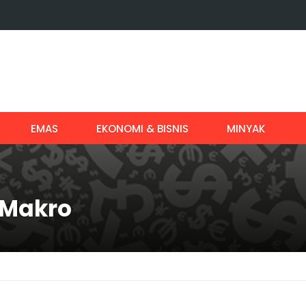
EMAS
EKONOMI & BISNIS
MINYAK
 Makro