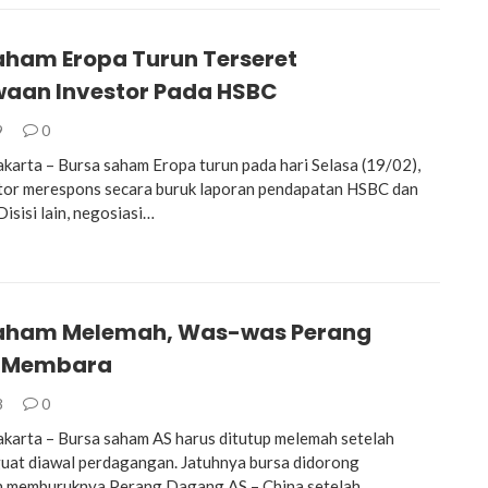
aham Eropa Turun Terseret
aan Investor Pada HSBC
9
0
arta – Bursa saham Eropa turun pada hari Selasa (19/02),
tor merespons secara buruk laporan pendapatan HSBC dan
isisi lain, negosiasi…
aham Melemah, Was-was Perang
 Membara
8
0
arta – Bursa saham AS harus ditutup melemah setelah
uat diawal perdagangan. Jatuhnya bursa didorong
n memburuknya Perang Dagang AS – China setelah…