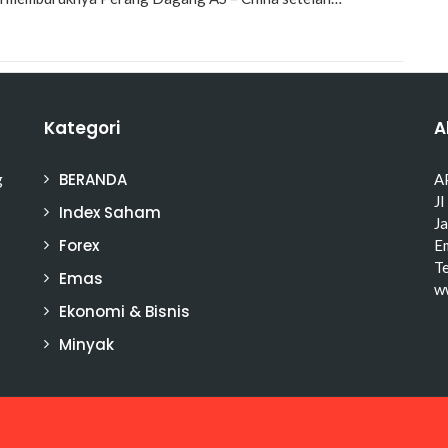
Kategori
A
BERANDA
g
A
Jl
Index Saham
J
Forex
Em
T
Emas
w
Ekonomi & Bisnis
Minyak