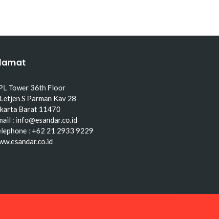
lamat
PL Tower 36th Floor
 Letjen S Parman Kav 28
akarta Barat 11470
ail : info@esandar.co.id
elephone : +62 21 2933 9229
ww.esandar.co.id