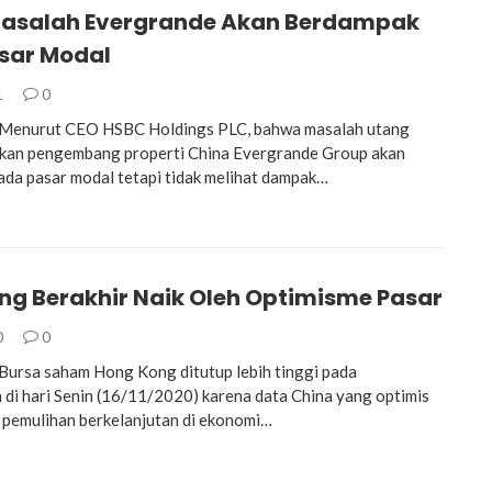
Masalah Evergrande Akan Berdampak
sar Modal
1
0
enurut CEO HSBC Holdings PLC, bahwa masalah utang
tkan pengembang properti China Evergrande Group akan
da pasar modal tetapi tidak melihat dampak…
ng Berakhir Naik Oleh Optimisme Pasar
0
0
ursa saham Hong Kong ditutup lebih tinggi pada
di hari Senin (16/11/2020) karena data China yang optimis
pemulihan berkelanjutan di ekonomi…