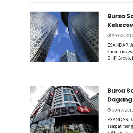
Bursa S
Kekecew
20/02/201
ESANDAR, Jak
karena inves
BHP Group. D
Bursa S
Dagang
30/10/201
ESANDAR, Jak
sempat meng
kekhawatira