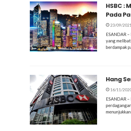
HSBC : 
Pada Pa
23/09/202
ESANDAR – M
yang meliba
berdampak pa
Hang Se
16/11/202
ESANDAR – B
perdagangan 
menunjukkan 