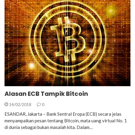
Alasan ECB Tampik Bitcoin
14/02/2018
0
ESANDAR, Jakarta – Bank Sentral Eropa (ECB) secara jelas
menyampaikan pesan tentang Bitcoin, mata uang virtual No. 1
di dunia sebagai bukan masalah kita. Dalam…