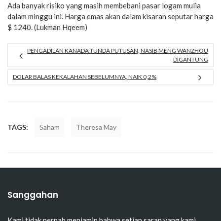
Ada banyak risiko yang masih membebani pasar logam mulia
dalam minggu ini. Harga emas akan dalam kisaran seputar harga
$ 1240. (Lukman Hqeem)
PENGADILAN KANADA TUNDA PUTUSAN, NASIB MENG WANZHOU
DIGANTUNG
DOLAR BALAS KEKALAHAN SEBELUMNYA, NAIK 0,2%
TAGS:
Saham
Theresa May
Sanggahan
Kami tidak pernah menjamin bahwa setiap saran yang kami