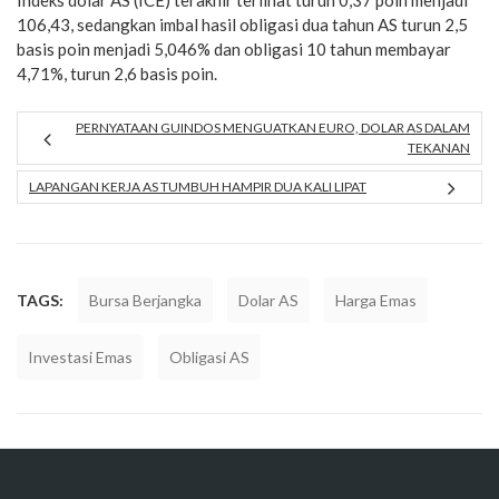
Indeks dolar AS (ICE) terakhir terlihat turun 0,37 poin menjadi
106,43, sedangkan imbal hasil obligasi dua tahun AS turun 2,5
basis poin menjadi 5,046% dan obligasi 10 tahun membayar
4,71%, turun 2,6 basis poin.
PERNYATAAN GUINDOS MENGUATKAN EURO, DOLAR AS DALAM
TEKANAN
LAPANGAN KERJA AS TUMBUH HAMPIR DUA KALI LIPAT
TAGS:
Bursa Berjangka
Dolar AS
Harga Emas
Investasi Emas
Obligasi AS