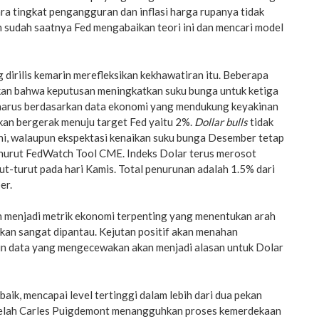
ara tingkat pengangguran dan inflasi harga rupanya tidak
in sudah saatnya Fed mengabaikan teori ini dan mencari model
 dirilis kemarin merefleksikan kekhawatiran itu. Beberapa
an bahwa keputusan meningkatkan suku bunga untuk ketiga
 harus berdasarkan data ekonomi yang mendukung keyakinan
kan bergerak menuju target Fed yaitu 2%.
Dollar bulls
tidak
ni, walaupun ekspektasi kenaikan suku bunga Desember tetap
nurut FedWatch Tool CME. Indeks Dolar terus merosot
rut-turut pada hari Kamis. Total penurunan adalah 1.5% dari
er.
ah menjadi metrik ekonomi terpenting yang menentukan arah
 akan sangat dipantau. Kejutan positif akan menahan
n data yang mengecewakan akan menjadi alasan untuk Dolar
aik, mencapai level tertinggi dalam lebih dari dua pekan
etelah Carles Puigdemont menangguhkan proses kemerdekaan