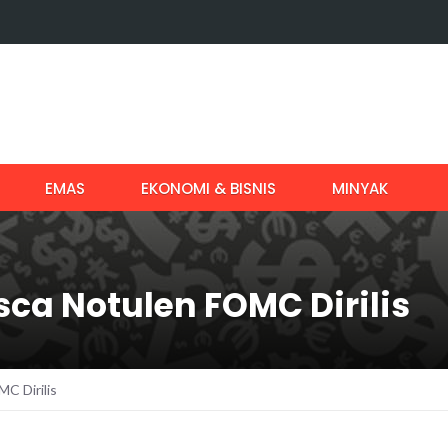
EMAS
EKONOMI & BISNIS
MINYAK
ca Notulen FOMC Dirilis
C Dirilis