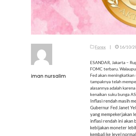
Forex
|
16/10/2
ESANDAR, Jakarta – Rupi
FOMC terbaru. Walaupu
Fed akan meningkatkan s
iman nursalim
tampaknya telah mempers
alasannya adalah karena
kenaikan suku bunga AS
Inflasi rendah masih 
Gubernur Fed Janet Yel
yang mempekerjakan le
inflasi rendah ini aka
kebijakan moneter lebih
kembali ke level norm