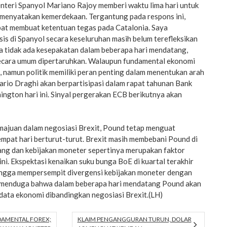
nteri Spanyol Mariano Rajoy memberi waktu lima hari untuk
menyatakan kemerdekaan. Tergantung pada respons ini,
at membuat ketentuan tegas pada Catalonia. Saya
is di Spanyol secara keseluruhan masih belum terefleksikan
a tidak ada kesepakatan dalam beberapa hari mendatang,
secara umum dipertaruhkan. Walaupun fundamental ekonomi
 namun politik memiliki peran penting dalam menentukan arah
rio Draghi akan berpartisipasi dalam rapat tahunan Bank
ngton hari ini. Sinyal pergerakan ECB berikutnya akan
majuan dalam negosiasi Brexit, Pound tetap menguat
mpat hari berturut-turut. Brexit masih membebani Pound di
jang dan kebijakan moneter sepertinya merupakan faktor
ni. Ekspektasi kenaikan suku bunga BoE di kuartal terakhir
ingga mempersempit divergensi kebijakan moneter dengan
a menduga bahwa dalam beberapa hari mendatang Pound akan
 data ekonomi dibandingkan negosiasi Brexit.(LH)
DAMENTAL FOREX;
KLAIM PENGANGGURAN TURUN, DOLAR