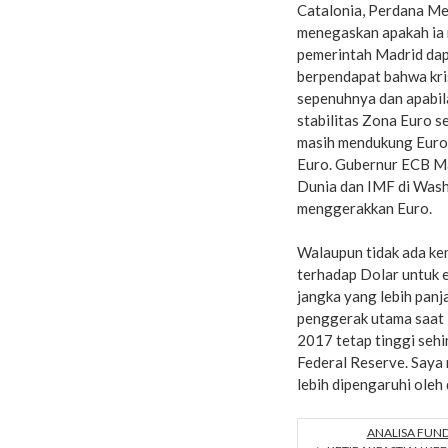
Catalonia, Perdana Me
menegaskan apakah ia 
pemerintah Madrid dap
berpendapat bahwa kris
sepenuhnya dan apabil
stabilitas Zona Euro 
masih mendukung Euro,
Euro. Gubernur ECB Ma
Dunia dan IMF di Washi
menggerakkan Euro.
Walaupun tidak ada ke
terhadap Dolar untuk e
jangka yang lebih pan
penggerak utama saat i
2017 tetap tinggi seh
Federal Reserve. Say
lebih dipengaruhi oleh
ANALISA FUN