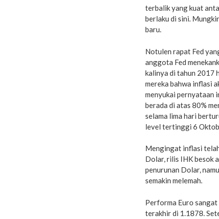
terbalik yang kuat ant
berlaku di sini. Mungk
baru.
Notulen rapat Fed yang
anggota Fed menekank
kalinya di tahun 2017
mereka bahwa inflasi a
menyukai pernyataan i
berada di atas 80% me
selama lima hari bertu
level tertinggi 6 Oktob
Mengingat inflasi tel
Dolar, rilis IHK besok
penurunan Dolar, namu
semakin melemah.
Performa Euro sangat b
terakhir di 1.1878. S