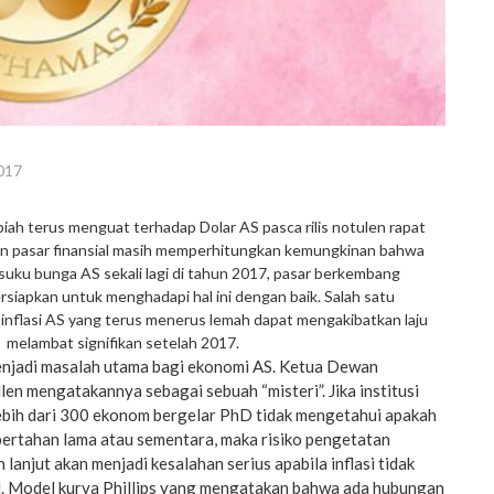
017
ah terus menguat terhadap Dolar AS pasca rilis notulen rapat
n pasar finansial masih memperhitungkan kemungkinan bahwa
uku bunga AS sekali lagi di tahun 2017, pasar berkembang
iapkan untuk menghadapi hal ini dengan baik. Salah satu
 inflasi AS yang terus menerus lemah dapat mengakibatkan laju
 melambat signifikan setelah 2017.
menjadi masalah utama bagi ekonomi AS. Ketua Dewan
len mengatakannya sebagai sebuah “misteri”. Jika institusi
bih dari 300 ekonom bergelar PhD tidak mengetahui apakah
n bertahan lama atau sementara, maka risiko pengetatan
 lanjut akan menjadi kesalahan serius apabila inflasi tidak
al. Model kurva Phillips yang mengatakan bahwa ada hubungan