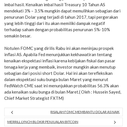
imbal hasil. Kenaikan imbal hasil Treasury 10 Tahun AS
mendekati 3% – 3.5% mungkin dapat memulihkan sebagian dari
penurunan Dolar yang terjadi di tahun 2017, tapi pergerakan
yang lebih tinggi dari itu akan memiliki dampak negatif
terhadap saham dengan probabilitas penurunan 5%-10%
semakin besar.
Notulen FOMC yang dirilis Rabu ini akan meninjau prospek
inflasi AS. Apabila Fed menunjukkan kekhawatiran tentang
kenaikan ekspektasi inflasi karena kebijakan fiskal dan pasar
tenaga kerja yang membaik, investor mungkin akan menutup
sebagian dari posisi short Dolar. Hal ini akan terefleksikan
dalam ekspektasi suku bunga bulan Maret yang menurut
FedWatch CME saat ini menunjukkan probabilitas 56.3% akan
ada kenaikan suku bunga di bulan Maret.( Oleh : Hussein Sayed,
Chief Market Strategist FXTM)
RISALAH FOMC MEMBANTU DOLAR AS NAIK
MERRILL LYNCH BLOKIR PENJUALAN BITCOIN