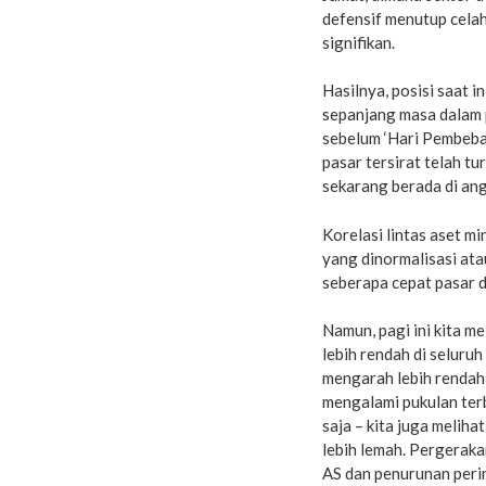
defensif menutup celah
signifikan.
Hasilnya, posisi saat i
sepanjang masa dalam pa
sebelum ‘Hari Pembebas
pasar tersirat telah t
sekarang berada di ang
Korelasi lintas aset m
yang dinormalisasi ata
seberapa cepat pasar di
Namun, pagi ini kita m
lebih rendah di seluru
mengarah lebih rendah 
mengalami pukulan terb
saja – kita juga meliha
lebih lemah. Pergerak
AS dan penurunan peri