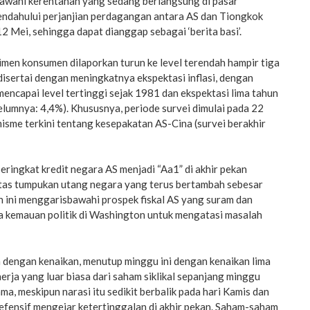
awahi kerentanan yang sedang berlangsung di pasar
endahului perjanjian perdagangan antara AS dan Tiongkok
2 Mei, sehingga dapat dianggap sebagai ‘berita basi’.
timen konsumen dilaporkan turun ke level terendah hampir tiga
disertai dengan meningkatnya ekspektasi inflasi, dengan
mencapai level tertinggi sejak 1981 dan ekspektasi lima tahun
elumnya: 4,4%). Khususnya, periode survei dimulai pada 22
misme terkini tentang kesepakatan AS-Cina (survei berakhir
ringkat kredit negara AS menjadi “Aa1” di akhir pekan
tas tumpukan utang negara yang terus bertambah sebesar
h ini menggarisbawahi prospek fiskal AS yang suram dan
a kemauan politik di Washington untuk mengatasi masalah
dengan kenaikan, menutup minggu ini dengan kenaikan lima
nerja yang luar biasa dari saham siklikal sepanjang minggu
a, meskipun narasi itu sedikit berbalik pada hari Kamis dan
efensif mengejar ketertinggalan di akhir pekan. Saham-saham