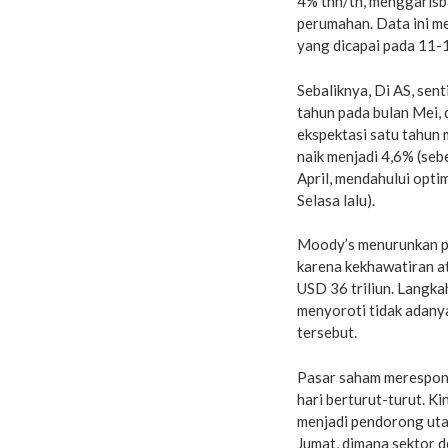
4% thn/th, menggarisb
perumahan. Data ini m
yang dicapai pada 11-1
Sebaliknya, Di AS, sen
tahun pada bulan Mei, 
ekspektasi satu tahun 
naik menjadi 4,6% (seb
April, mendahului opti
Selasa lalu).
Moody’s menurunkan pe
karena kekhawatiran a
USD 36 triliun. Langka
menyoroti tidak adany
tersebut.
Pasar saham merespon 
hari berturut-turut. Ki
menjadi pendorong utam
Jumat, dimana sektor d