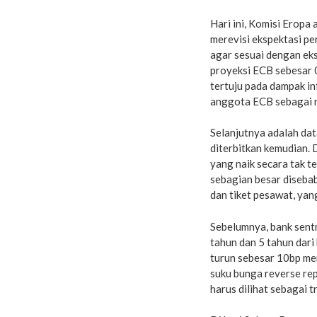
Hari ini, Komisi Eropa
merevisi ekspektasi p
agar sesuai dengan ek
proyeksi ECB sebesar 0
tertuju pada dampak in
anggota ECB sebagai r
Selanjutnya adalah data
diterbitkan kemudian. D
yang naik secara tak t
sebagian besar diseba
dan tiket pesawat, yan
Sebelumnya, bank sen
tahun dan 5 tahun dari
turun sebesar 10bp me
suku bunga reverse rep
harus dilihat sebagai 