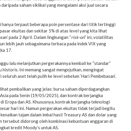
 daripada saham siklikal yang mengalami aksi jual secara
ni hanya terpaut beberapa poin persentase dari titik tertinggi
sar ekuitas dan sekitar 5% di atas level yang kita lihat
an’ pada 2 April. Dalam lingkungan “
risk-on
” ini, volatilitas
urun lebih jauh sebagaimana terbaca pada indek VIX yang
ka 17.
inggu lalu melanjutkan pergerakannya kembali ke “standar”
u historis. Ini memang sangat mengejutkan, mengingat
 seluruh aset telah pulih ke level sebelum ‘Hari Pembebasan’.
elihat pembalikan yang jelas: bursa saham diperdagangkan
h Asia pada Senin (19/05/2025), dan kontrak berjangka
di Eropa dan AS. Khususnya, kontrak berjangka teknologi
esar hari ini. Namun pergerakan ekuitas tidak terjadi begitu
t kenaikan tajam dalam imbal hasil Treasury AS dan dolar yang
an tersebut didorong oleh kombinasi kebuntuan anggaran di
ngkat kredit Moody’s untuk AS.