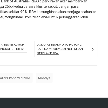
e Bank of Australia (RBA) diperkirakan akan memberikan
a 25bp kedua dalam siklus tersebut, dengan pasar
litas sekitar 90%. RBA kemungkinan akan menjaga arahan ke
ati, menghindari komitmen awal untuk pelonggaran lebih
OK, TERPENGARUH
DOLAR AS TERHUYUNG-HUYUNG
NGKAT KREDIT AS
KARENA MOODY’S MENGIRIMKAN
GEJOLAK FISKAL
kator Ekonomi Makro
Moodys