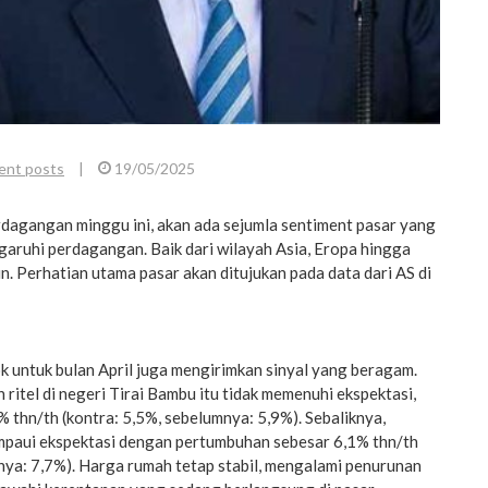
ent posts
|
19/05/2025
gangan minggu ini, akan ada sejumla sentiment pasar yang
aruhi perdagangan. Baik dari wilayah Asia, Eropa hingga
n. Perhatian utama pasar akan ditujukan pada data dari AS di
 untuk bulan April juga mengirimkan sinyal yang beragam.
ritel di negeri Tirai Bambu itu tidak memenuhi ekspektasi,
 thn/th (kontra: 5,5%, sebelumnya: 5,9%). Sebaliknya,
ampaui ekspektasi dengan pertumbuhan sebesar 6,1% thn/th
nya: 7,7%). Harga rumah tetap stabil, mengalami penurunan