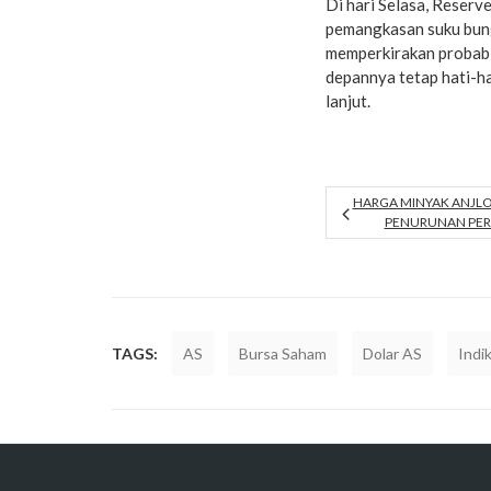
Di hari Selasa, Reserv
pemangkasan suku bung
memperkirakan probabi
depannya tetap hati-h
lanjut.
HARGA MINYAK ANJL
PENURUNAN PERI
TAGS:
AS
Bursa Saham
Dolar AS
Indi