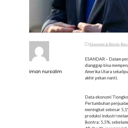
Ekonomi & Bisnis
,
Rec
ESANDAR – Dalam perda
dianggap bisa mempeng
iman nursalim
Amerika Utara sekalipu
akhir pekan nanti.
Data ekonomi Tiongkok
Pertumbuhan penjualan 
meningkat sebesar 5,1%
produksi industri mel
(kontra: 5,5%, sebelum