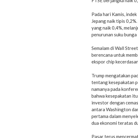
FTSE berjangka naik 0
Pada hari Kamis, indek
Jepang naik tipis 0,2%
yang naik 0,4%, melanj
penurunan suku bunga d
Semalam di Wall Stree
berencana untuk memb
ekspor chip kecerdasa
Trump mengatakan pad
tentang kesepakatan p
namanya pada konferen
bahwa kesepakatan itu
investor dengan cema
antara Washington dan
pertama dalam menyel
dua ekonomi teratas du
Pasar terus mencermati