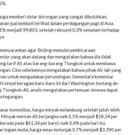
85%.
juga memberi dolar dorongan yang sangat dibutuhkan,
nan jual kembali terlihat dalam perdagangan pagi di Asia.
0,1% menjadi 99,803, setelah rebound 0,3% semalam terhadap
ya.
 menyarankan agar Beijing memulai pembicaraan
enior yang akan datang dan mengatakan bahwa dia tidak
ong tarif AS atas barang-barang Tiongkok untuk membawa
dingan. Cina sebelumnya mengatakan bahwa pihak AS-lah yang
inan untuk mengadakan perundingan. Sementara komentar
 sinyal beragam baru-baru ini dari Washington tentang de-
g Tiongkok-AS, analis mengatakan pertemuan Jenewa dapat
ketegangan.
asar komoditas, harga minyak melambung setelah jatuh lebih
. Minyak mentah AS berjangka naik 0,5% menjadi $58,34 per
berada pada $61,34 per barel, naik 0,4% pada hari itu.
 logam mulia, harga emas melonjak 0,7% menjadi $3.390 per