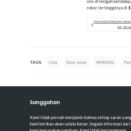
ons di tengah ketidakp
rekor tertingginya di 
POUNDSTERLING MEN
AS, JE
TAGS:
Cina
Dow Jones
NASDAQ
Per
Sanggahan
Kami tidak pernah menjamin bahwa setiap saran yan
kami berikan akan selalu benar. Segala informasi dari
kami merupakan panduan. Kami tidak bertanggung