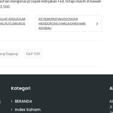
astian mengenai prospek kebijakan Fed, tetapi masih di bawah
$3.500.
GUAT ATAS DOLAR
KETIDAKPASTIAN EKONOMI
LANG PUTUSAN BOE
MENDORONG HARGA EMAS NAIK
KEMBALI
ang Dagang
S&P 500
Kategori
A
BERANDA
g
A
Jl
Index Saham
J