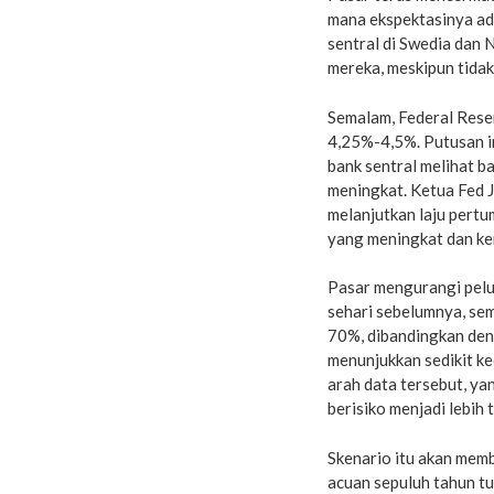
mana ekspektasinya ada
sentral di Swedia dan
mereka, meskipun tida
Semalam, Federal Rese
4,25%-4,5%. Putusan in
bank sentral melihat b
meningkat. Ketua Fed 
melanjutkan laju pertu
yang meningkat dan kem
Pasar mengurangi pelu
sehari sebelumnya, sem
70%, dibandingkan deng
menunjukkan sedikit k
arah data tersebut, ya
berisiko menjadi lebih t
Skenario itu akan memb
acuan sepuluh tahun tu