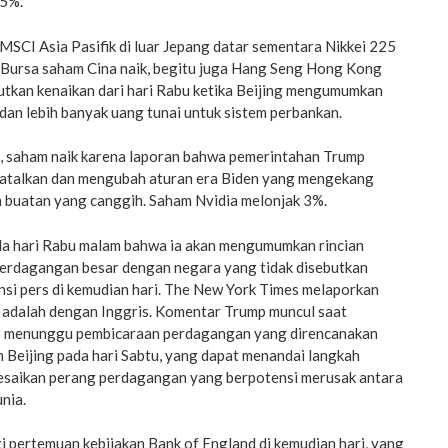
,5%.
 MSCI Asia Pasifik di luar Jepang datar sementara Nikkei 225
. Bursa saham Cina naik, begitu juga Hang Seng Hong Kong
utkan kenaikan dari hari Rabu ketika Beijing mengumumkan
an lebih banyak uang tunai untuk sistem perbankan.
t, saham naik karena laporan bahwa pemerintahan Trump
atalkan dan mengubah aturan era Biden yang mengekang
n buatan yang canggih. Saham Nvidia melonjak 3%.
a hari Rabu malam bahwa ia akan mengumumkan rincian
erdagangan besar dengan negara yang tidak disebutkan
si pers di kemudian hari. The New York Times melaporkan
 adalah dengan Inggris. Komentar Trump muncul saat
s menunggu pembicaraan perdagangan yang direncanakan
 Beijing pada hari Sabtu, yang dapat menandai langkah
esaikan perang perdagangan yang berpotensi merusak antara
nia.
 pertemuan kebijakan Bank of England di kemudian hari, yang