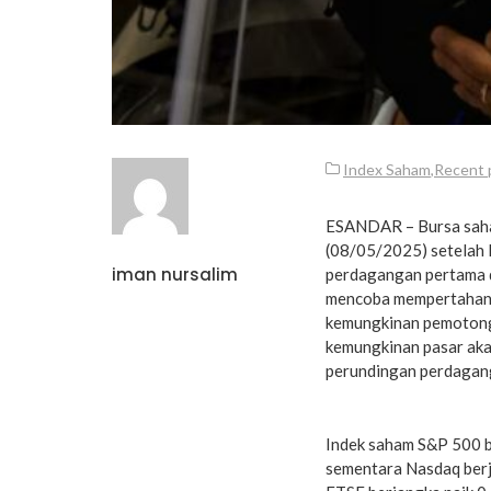
Index Saham
,
Recent 
ESANDAR – Bursa saha
(08/05/2025) setelah
iman nursalim
perdagangan pertama da
mencoba mempertahank
kemungkinan pemotonga
kemungkinan pasar akan
perundingan perdagang
Indek saham S&P 500 b
sementara Nasdaq berj