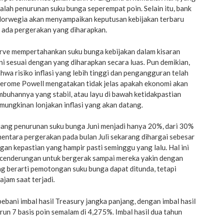
lah penurunan suku bunga seperempat poin. Selain itu, bank
 Norwegia akan menyampaikan keputusan kebijakan terbaru
k ada pergerakan yang diharapkan.
rve mempertahankan suku bunga kebijakan dalam kisaran
i sesuai dengan yang diharapkan secara luas. Pun demikian,
ahwa risiko inflasi yang lebih tinggi dan pengangguran telah
Jerome Powell mengatakan tidak jelas apakah ekonomi akan
mbuhannya yang stabil, atau layu di bawah ketidakpastian
ungkinan lonjakan inflasi yang akan datang.
ang penurunan suku bunga Juni menjadi hanya 20%, dari 30%
entara pergerakan pada bulan Juli sekarang dihargai sebesar
an kepastian yang hampir pasti seminggu yang lalu. Hal ini
ecenderungan untuk bergerak sampai mereka yakin dengan
ng berarti pemotongan suku bunga dapat ditunda, tetapi
ajam saat terjadi.
ebani imbal hasil Treasury jangka panjang, dengan imbal hasil
run 7 basis poin semalam di 4,275%. Imbal hasil dua tahun