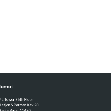
lamat
PL Tower 36th Floor
 Letjen S Parman Kav 28
akarta Barat 11470