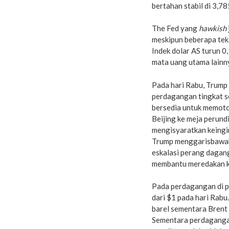
bertahan stabil di 3,7
The Fed yang
hawkish
meskipun beberapa teka
Indek dolar AS turun 
mata uang utama lainn
Pada hari Rabu, Trump
perdagangan tingkat s
bersedia untuk memot
Beijing ke meja perun
mengisyaratkan keing
Trump menggarisbawahi
eskalasi perang dagan
membantu meredakan 
Pada perdagangan di p
dari $1 pada hari Rabu
barel sementara Brent 
Sementara perdagangan