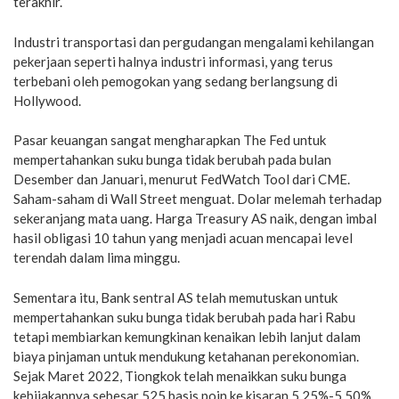
terakhir.
Industri transportasi dan pergudangan mengalami kehilangan
pekerjaan seperti halnya industri informasi, yang terus
terbebani oleh pemogokan yang sedang berlangsung di
Hollywood.
Pasar keuangan sangat mengharapkan The Fed untuk
mempertahankan suku bunga tidak berubah pada bulan
Desember dan Januari, menurut FedWatch Tool dari CME.
Saham-saham di Wall Street menguat. Dolar melemah terhadap
sekeranjang mata uang. Harga Treasury AS naik, dengan imbal
hasil obligasi 10 tahun yang menjadi acuan mencapai level
terendah dalam lima minggu.
Sementara itu, Bank sentral AS telah memutuskan untuk
mempertahankan suku bunga tidak berubah pada hari Rabu
tetapi membiarkan kemungkinan kenaikan lebih lanjut dalam
biaya pinjaman untuk mendukung ketahanan perekonomian.
Sejak Maret 2022, Tiongkok telah menaikkan suku bunga
kebijakannya sebesar 525 basis poin ke kisaran 5,25%-5,50%