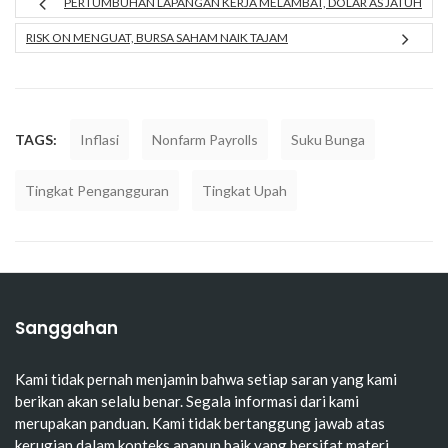
PERTUMBUHAN LAPANGAN KERJA MELAMBAT, DOLAR AS JATUH
RISK ON MENGUAT, BURSA SAHAM NAIK TAJAM
TAGS:
Inflasi
Nonfarm Payrolls
Suku Bunga
Tingkat Pengangguran
Tingkat Upah
Sanggahan
Kami tidak pernah menjamin bahwa setiap saran yang kami
berikan akan selalu benar. Segala informasi dari kami
merupakan panduan. Kami tidak bertanggung jawab atas
kerugian dalam konteks apapun baik yang bersifat materi