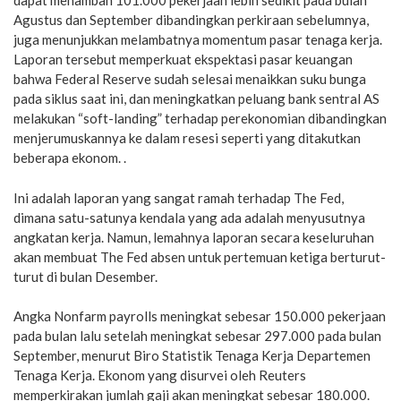
dapat menambah 101.000 pekerjaan lebih sedikit pada bulan
Agustus dan September dibandingkan perkiraan sebelumnya,
juga menunjukkan melambatnya momentum pasar tenaga kerja.
Laporan tersebut memperkuat ekspektasi pasar keuangan
bahwa Federal Reserve sudah selesai menaikkan suku bunga
pada siklus saat ini, dan meningkatkan peluang bank sentral AS
melakukan “soft-landing” terhadap perekonomian dibandingkan
menjerumuskannya ke dalam resesi seperti yang ditakutkan
beberapa ekonom. .
Ini adalah laporan yang sangat ramah terhadap The Fed,
dimana satu-satunya kendala yang ada adalah menyusutnya
angkatan kerja. Namun, lemahnya laporan secara keseluruhan
akan membuat The Fed absen untuk pertemuan ketiga berturut-
turut di bulan Desember.
Angka Nonfarm payrolls meningkat sebesar 150.000 pekerjaan
pada bulan lalu setelah meningkat sebesar 297.000 pada bulan
September, menurut Biro Statistik Tenaga Kerja Departemen
Tenaga Kerja. Ekonom yang disurvei oleh Reuters
memperkirakan jumlah gaji akan meningkat sebesar 180.000.