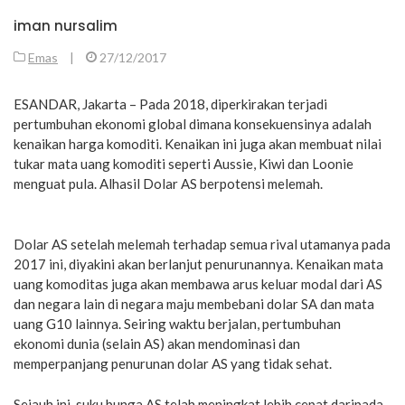
iman nursalim
Emas
|
27/12/2017
ESANDAR, Jakarta – Pada 2018, diperkirakan terjadi
pertumbuhan ekonomi global dimana konsekuensinya adalah
kenaikan harga komoditi. Kenaikan ini juga akan membuat nilai
tukar mata uang komoditi seperti Aussie, Kiwi dan Loonie
menguat pula. Alhasil Dolar AS berpotensi melemah.
Dolar AS setelah melemah terhadap semua rival utamanya pada
2017 ini, diyakini akan berlanjut penurunannya. Kenaikan mata
uang komoditas juga akan membawa arus keluar modal dari AS
dan negara lain di negara maju membebani dolar SA dan mata
uang G10 lainnya. Seiring waktu berjalan, pertumbuhan
ekonomi dunia (selain AS) akan mendominasi dan
memperpanjang penurunan dolar AS yang tidak sehat.
Sejauh ini, suku bunga AS telah meningkat lebih cepat daripada