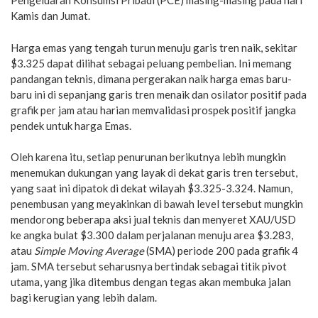
Pengeluaran Konsumsi Pribadi (PCE) masing-masing pada hari
Kamis dan Jumat.
Harga emas yang tengah turun menuju garis tren naik, sekitar
$3.325 dapat dilihat sebagai peluang pembelian. Ini memang
pandangan teknis, dimana pergerakan naik harga emas baru-
baru ini di sepanjang garis tren menaik dan osilator positif pada
grafik per jam atau harian memvalidasi prospek positif jangka
pendek untuk harga Emas.
Oleh karena itu, setiap penurunan berikutnya lebih mungkin
menemukan dukungan yang layak di dekat garis tren tersebut,
yang saat ini dipatok di dekat wilayah $3.325-3.324. Namun,
penembusan yang meyakinkan di bawah level tersebut mungkin
mendorong beberapa aksi jual teknis dan menyeret XAU/USD
ke angka bulat $3.300 dalam perjalanan menuju area $3.283,
atau
Simple Moving Average
(SMA) periode 200 pada grafik 4
jam. SMA tersebut seharusnya bertindak sebagai titik pivot
utama, yang jika ditembus dengan tegas akan membuka jalan
bagi kerugian yang lebih dalam.