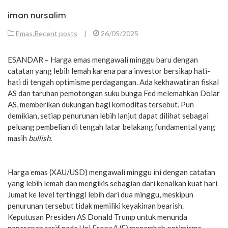
iman nursalim
Emas
,
Recent posts
|
26/05/2025
ESANDAR – Harga emas mengawali minggu baru dengan
catatan yang lebih lemah karena para investor bersikap hati-
hati di tengah optimisme perdagangan. Ada kekhawatiran fiskal
AS dan taruhan pemotongan suku bunga Fed melemahkan Dolar
AS, memberikan dukungan bagi komoditas tersebut. Pun
demikian, setiap penurunan lebih lanjut dapat dilihat sebagai
peluang pembelian di tengah latar belakang fundamental yang
masih
bullish
.
Harga emas (XAU/USD) mengawali minggu ini dengan catatan
yang lebih lemah dan mengikis sebagian dari kenaikan kuat hari
Jumat ke level tertinggi lebih dari dua minggu, meskipun
penurunan tersebut tidak memiliki keyakinan bearish.
Keputusan Presiden AS Donald Trump untuk menunda
penerapan tarif pada Uni Eropa (UE) menambah optimisme