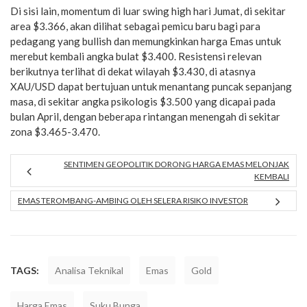
Di sisi lain, momentum di luar swing high hari Jumat, di sekitar
area $3.366, akan dilihat sebagai pemicu baru bagi para
pedagang yang bullish dan memungkinkan harga Emas untuk
merebut kembali angka bulat $3.400. Resistensi relevan
berikutnya terlihat di dekat wilayah $3.430, di atasnya
XAU/USD dapat bertujuan untuk menantang puncak sepanjang
masa, di sekitar angka psikologis $3.500 yang dicapai pada
bulan April, dengan beberapa rintangan menengah di sekitar
zona $3.465-3.470.
SENTIMEN GEOPOLITIK DORONG HARGA EMAS MELONJAK
KEMBALI
EMAS TEROMBANG-AMBING OLEH SELERA RISIKO INVESTOR
TAGS:
Analisa Teknikal
Emas
Gold
Harga Emas
Suku Bunga