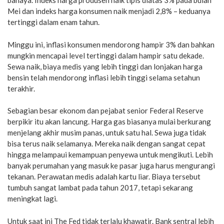
bahaya. Indeks harga produsen naik tipis diatas 3% pada bulan
Mei dan indeks harga konsumen naik menjadi 2,8% – keduanya
tertinggi dalam enam tahun.
Minggu ini, inflasi konsumen mendorong hampir 3% dan bahkan
mungkin mencapai level tertinggi dalam hampir satu dekade.
Sewa naik, biaya medis yang lebih tinggi dan lonjakan harga
bensin telah mendorong inflasi lebih tinggi selama setahun
terakhir.
Sebagian besar ekonom dan pejabat senior Federal Reserve
berpikir itu akan lancung. Harga gas biasanya mulai berkurang
menjelang akhir musim panas, untuk satu hal. Sewa juga tidak
bisa terus naik selamanya. Mereka naik dengan sangat cepat
hingga melampaui kemampuan penyewa untuk mengikuti. Lebih
banyak perumahan yang masuk ke pasar juga harus mengurangi
tekanan. Perawatan medis adalah kartu liar. Biaya tersebut
tumbuh sangat lambat pada tahun 2017, tetapi sekarang
meningkat lagi.
Untuk saat ini The Fed tidak terlalu khawatir. Bank sentral lebih