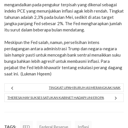
mengandalkan pada pengukur terpisah yang dikenal sebagai
indeks PCE yang menunjukkan inflasi agak lebih rendah. Tingkat
tahunan adalah 2,3% pada bulan Mei, sedikit di atas target
jangka panjang Fed sebesar 2%. The Fed mengharapkan jumlah
itu surut dalam beberapa bulan mendatang.
Meskipun the Fed salah, namun, perselisihan intens
perdagangan antara administrasi Trump dan negara-negara
lain hampir pasti untuk mencegah bank sentral menaikkan suku
bunga bahkan lebih agresif untuk membasmi inflasi. Para
pejabat the Fed lebih khawatir tentang eskalasi perang dagang
saat ini. (Lukman Hqeem)
TINGKAT UPAH BURUH AS MERANGKAK NAIK
THERESA MAY SUKSES SATUKAN KABINET HADAPI UNI EROPA
TAGS:
FED
Federal Reserve
Inflasi