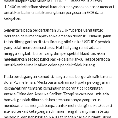
dalam lumpur pada bulan lalu, EURUSD menembus di atas
1,2400 memberikan sinyal kuat dan menyarankan pasar mencari
untuk kembali menaiki kemungkinan pergeseran ECB dalam
kebijakan.
Sementara pada perdagangan USDJPY, berpeluang untuk
bertahan demi mendapatkan kelemahan dolar AS. Namun, jalan
telah dilonggarkan di atas lindung nilai risiko USDJPY pendek
yang telah mendominasi arus. Hal-hal yang rumit adalah
minggu singkat liburan yang dari perspektif likuiditas akan
melemparkan sedikit kunci pas ke dalam karya. Tetapi tergoda
untuk kembali melibatkan celana pendek tidak kurang.
Pada perdagangan komoditi, harga emas bergerak naik karena
dolar AS melemah. Meski pasar saham naik pada pelonggaran
kekhawatiran tentang kemungkinan perang perdagangan
antara China dan Amerika Serikat. Tetapi secara realistis ada
banyak gejolak dibursa dalam pembuatannya yang terus
membuat emas menjadi tempat untuk melindungi risiko. Seperti
isu-isu terkait ketegangan di Timur Tengah yang masih tetap
mendidih, dan pengusiran NATO terhadap para diplomat Rusia.