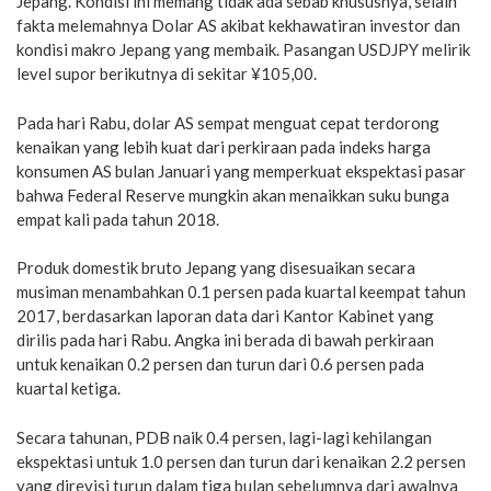
Jepang. Kondisi ini memang tidak ada sebab khususnya, selain
fakta melemahnya Dolar AS akibat kekhawatiran investor dan
kondisi makro Jepang yang membaik. Pasangan USDJPY melirik
level supor berikutnya di sekitar ¥105,00.
Pada hari Rabu, dolar AS sempat menguat cepat terdorong
kenaikan yang lebih kuat dari perkiraan pada indeks harga
konsumen AS bulan Januari yang memperkuat ekspektasi pasar
bahwa Federal Reserve mungkin akan menaikkan suku bunga
empat kali pada tahun 2018.
Produk domestik bruto Jepang yang disesuaikan secara
musiman menambahkan 0.1 persen pada kuartal keempat tahun
2017, berdasarkan laporan data dari Kantor Kabinet yang
dirilis pada hari Rabu. Angka ini berada di bawah perkiraan
untuk kenaikan 0.2 persen dan turun dari 0.6 persen pada
kuartal ketiga.
Secara tahunan, PDB naik 0.4 persen, lagi-lagi kehilangan
ekspektasi untuk 1.0 persen dan turun dari kenaikan 2.2 persen
yang direvisi turun dalam tiga bulan sebelumnya dari awalnya