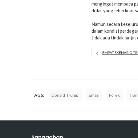
mengingat membaca pas
dolar yang lebih kuat sa
Namun secara keseluru
dalam kondisi perdaga
tidak ada tindak lanjut
EMPAT SKENARIO TR
TAGS:
Donald Trump
Emas
Forex
Iran
Sanggahan