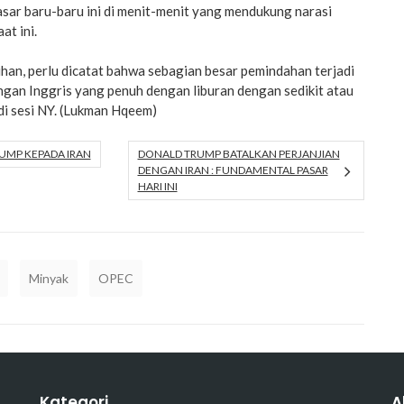
ar baru-baru ini di menit-menit yang mendukung narasi
at ini.
han, perlu dicatat bahwa sebagian besar pemindahan terjadi
ngan Inggris yang penuh dengan liburan dengan sedikit atau
 di sesi NY. (Lukman Hqeem)
UMP KEPADA IRAN
DONALD TRUMP BATALKAN PERJANJIAN
DENGAN IRAN : FUNDAMENTAL PASAR
HARI INI
Minyak
OPEC
Kategori
A