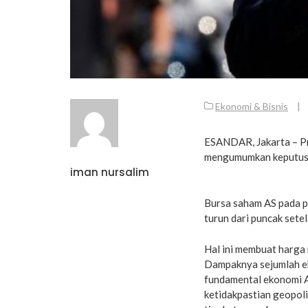
Ekonomi & Bisnis
|
ESANDAR, Jakarta – Pr
mengumumkan keputusan
iman nursalim
Bursa saham AS pada p
turun dari puncak set
Hal ini membuat harga 
Dampaknya sejumlah ek
fundamental ekonomi A
ketidakpastian geopoli