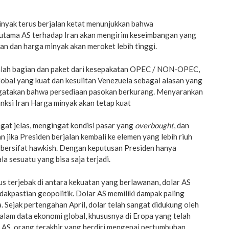
inyak terus berjalan ketat menunjukkan bahwa
utama AS terhadap Iran akan mengirim keseimbangan yang
an dan harga minyak akan meroket lebih tinggi.
alah bagian dan paket dari kesepakatan OPEC / NON-OPEC,
obal yang kuat dan kesulitan Venezuela sebagai alasan yang
gatakan bahwa persediaan pasokan berkurang. Menyarankan
nksi Iran Harga minyak akan tetap kuat
gat jelas, mengingat kondisi pasar yang
overbought
, dan
an jika Presiden berjalan kembali ke elemen yang lebih riuh
g bersifat hawkish. Dengan keputusan Presiden hanya
la sesuatu yang bisa saja terjadi.
us terjebak di antara kekuatan yang berlawanan, dolar AS
dakpastian geopolitik. Dolar AS memiliki dampak paling
. Sejak pertengahan April, dolar telah sangat didukung oleh
lam data ekonomi global, khususnya di Eropa yang telah
AS, orang terakhir yang berdiri mengenai pertumbuhan