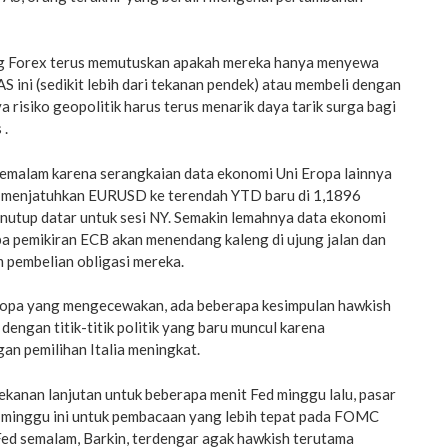
ng Forex terus memutuskan apakah mereka hanya menyewa
AS ini (sedikit lebih dari tekanan pendek) atau membeli dengan
a risiko geopolitik harus terus menarik daya tarik surga bagi
 .
semalam karena serangkaian data ekonomi Uni Eropa lainnya
g menjatuhkan EURUSD ke terendah YTD baru di 1,1896
enutup datar untuk sesi NY. Semakin lemahnya data ekonomi
pa pemikiran ECB akan menendang kaleng di ujung jalan dan
 pembelian obligasi mereka.
ropa yang mengecewakan, ada beberapa kesimpulan hawkish
dengan titik-titik politik yang baru muncul karena
n pemilihan Italia meningkat.
kanan lanjutan untuk beberapa menit Fed minggu lalu, pasar
 minggu ini untuk pembacaan yang lebih tepat pada FOMC
Fed semalam, Barkin, terdengar agak hawkish terutama