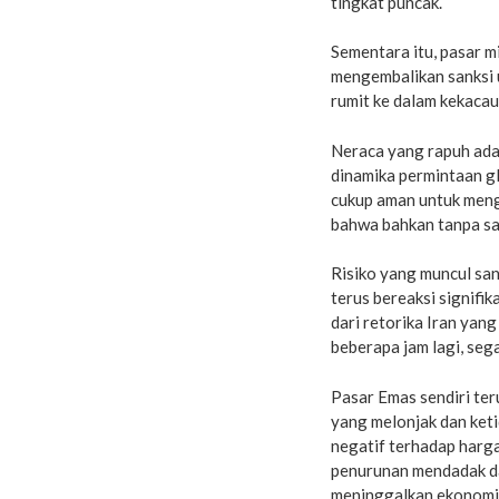
tingkat puncak.
Sementara itu, pasar m
mengembalikan sanksi 
rumit ke dalam kekacau
Neraca yang rapuh ad
dinamika permintaan gl
cukup aman untuk men
bahwa bahkan tanpa sa
Risiko yang muncul san
terus bereaksi signifik
dari retorika Iran yan
beberapa jam lagi, sega
Pasar Emas sendiri ter
yang melonjak dan keti
negatif terhadap harga
penurunan mendadak da
meninggalkan ekonomi 