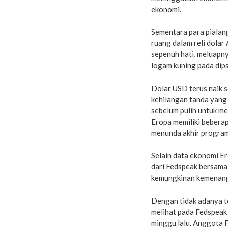
ekonomi.
Sementara para piala
ruang dalam reli dolar 
sepenuh hati, meluapny
logam kuning pada dips
Dolar USD terus naik 
kehilangan tanda yan
sebelum pulih untuk m
Eropa memiliki bebera
menunda akhir program
Selain data ekonomi E
dari Fedspeak bersama 
kemungkinan kemenanga
Dengan tidak adanya te
melihat pada Fedspeak
minggu lalu. Anggota 