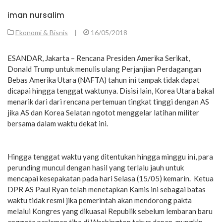
iman nursalim
Ekonomi & Bisnis
|
16/05/2018
ESANDAR, Jakarta – Rencana Presiden Amerika Serikat,
Donald Trump untuk menulis ulang Perjanjian Perdagangan
Bebas Amerika Utara (NAFTA) tahun ini tampak tidak dapat
dicapai hingga tenggat waktunya. Disisi lain, Korea Utara bakal
menarik dari dari rencana pertemuan tingkat tinggi dengan AS
jika AS dan Korea Selatan ngotot menggelar latihan militer
bersama dalam waktu dekat ini.
Hingga tenggat waktu yang ditentukan hingga minggu ini, para
perunding muncul dengan hasil yang terlalu jauh untuk
mencapai kesepakatan pada hari Selasa (15/05) kemarin. Ketua
DPR AS Paul Ryan telah menetapkan Kamis ini sebagai batas
waktu tidak resmi jika pemerintah akan mendorong pakta
melalui Kongres yang dikuasai Republik sebelum lembaran baru
anggota parlemen tiba di Washington tahun depan, mungkin