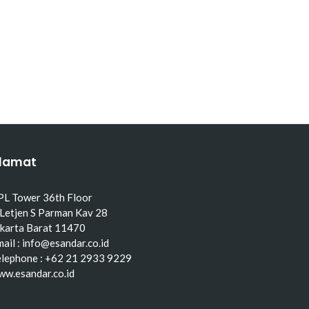
lamat
PL Tower 36th Floor
 Letjen S Parman Kav 28
akarta Barat 11470
ail : info@esandar.co.id
elephone : +62 21 2933 9229
ww.esandar.co.id