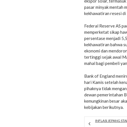
ekspor solar, termasuk
pasar minyak mentah 
kekhawatiran resesi d
Federal Reserve AS pa
memperketat sikap haw
persentase menjadi 5,
kekhawatiran bahwa su
ekonomi dan mendorong
tertinggi sejak awal M
mahal bagi pembeli ya
Bank of England menir
hari Kamis setelah ke
pihaknya tidak mengan
dewan pemerintahan Ba
kemungkinan besar aka
kebijakan berikutnya.
INFLASI JEPANG STA