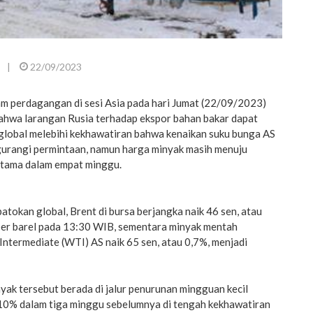
|
22/09/2023
am perdagangan di sesi Asia pada hari Jumat (22/09/2023)
ahwa larangan Rusia terhadap ekspor bahan bakar dapat
lobal melebihi kekhawatiran bahwa kenaikan suku bunga AS
ngurangi permintaan, namun harga minyak masih menuju
rtama dalam empat minggu.
tokan global, Brent di bursa berjangka naik 46 sen, atau
per barel pada 13:30 WIB, sementara minyak mentah
ntermediate (WTI) AS naik 65 sen, atau 0,7%, menjadi
ak tersebut berada di jalur penurunan mingguan kecil
i 10% dalam tiga minggu sebelumnya di tengah kekhawatiran