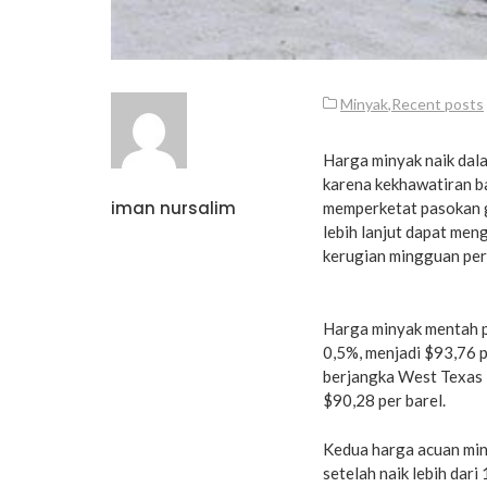
Minyak
,
Recent posts
Harga minyak naik dal
karena kekhawatiran b
iman nursalim
memperketat pasokan g
lebih lanjut dapat me
kerugian mingguan pe
Harga minyak mentah pa
0,5%, menjadi $93,76 
berjangka West Texas I
$90,28 per barel.
Kedua harga acuan miny
setelah naik lebih dar