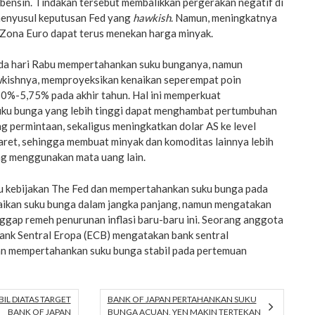
 bensin. Tindakan tersebut membalikkan pergerakan negatif di
menyusul keputusan Fed yang
hawkish
. Namun, meningkatnya
i Zona Euro dapat terus menekan harga minyak.
da hari Rabu mempertahankan suku bunganya, namun
kishnya, memproyeksikan kenaikan seperempat poin
50%-5,75% pada akhir tahun. Hal ini memperkuat
ku bunga yang lebih tinggi dapat menghambat pertumbuhan
 permintaan, sekaligus meningkatkan dolar AS ke level
aret, sehingga membuat minyak dan komoditas lainnya lebih
ng menggunakan mata uang lain.
u kebijakan The Fed dan mempertahankan suku bunga pada
naikan suku bunga dalam jangka panjang, namun mengatakan
ggap remeh penurunan inflasi baru-baru ini. Seorang anggota
nk Sentral Eropa (ECB) mengatakan bank sentral
n mempertahankan suku bunga stabil pada pertemuan
BIL DIATAS TARGET
BANK OF JAPAN PERTAHANKAN SUKU
BANK OF JAPAN
BUNGA ACUAN, YEN MAKIN TERTEKAN