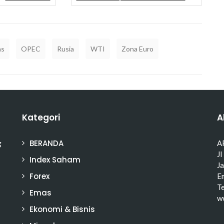
as
OPEC
Rusia
WTI
Zona Euro
Kategori
A
BERANDA
g
A
Jl
Index Saham
J
Forex
Em
T
Emas
w
Ekonomi & Bisnis