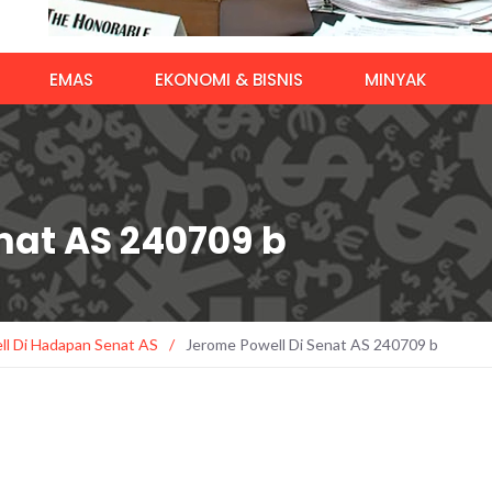
EMAS
EKONOMI & BISNIS
MINYAK
nat AS 240709 b
ll Di Hadapan Senat AS
/
Jerome Powell Di Senat AS 240709 b