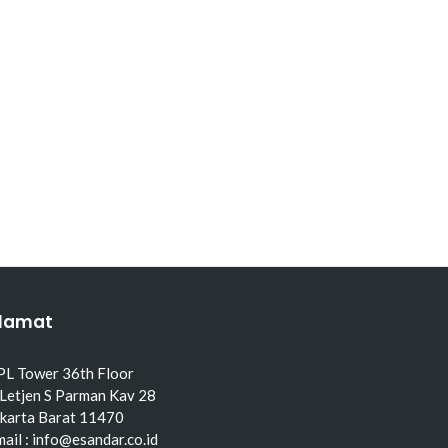
lamat
PL Tower 36th Floor
 Letjen S Parman Kav 28
akarta Barat 11470
ail : info@esandar.co.id