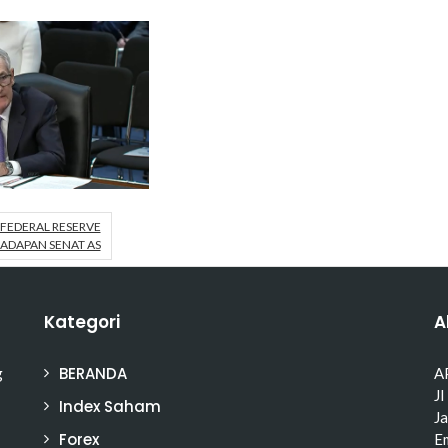
FEDERAL RESERVE
ADAPAN SENAT AS
Kategori
A
BERANDA
g
A
Jl
Index Saham
J
Forex
Em