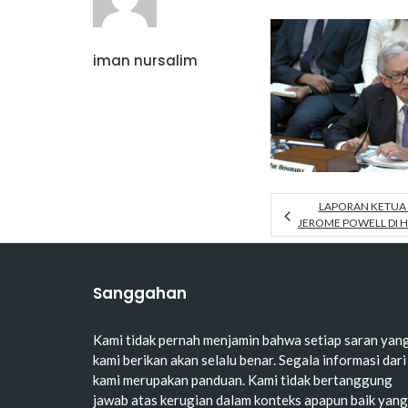
iman nursalim
LAPORAN KETUA 
JEROME POWELL DI H
Sanggahan
Kami tidak pernah menjamin bahwa setiap saran yan
kami berikan akan selalu benar. Segala informasi dari
kami merupakan panduan. Kami tidak bertanggung
jawab atas kerugian dalam konteks apapun baik yang