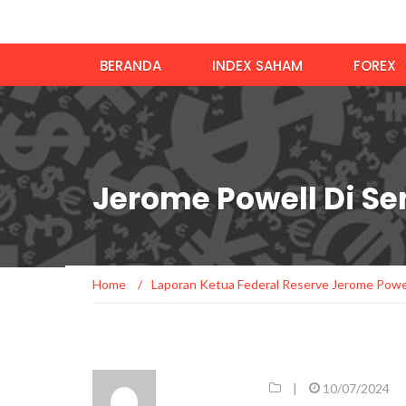
BERANDA
INDEX SAHAM
FOREX
Jerome Powell Di Se
Home
/
Laporan Ketua Federal Reserve Jerome Powe
|
10/07/2024