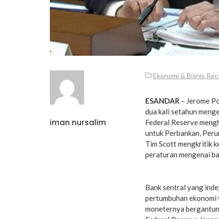
Ekonomi & Bisnis
,
Rec
ESANDAR
– Jerome Po
dua kali setahun meng
iman nursalim
Federal Reserve mengh
untuk Perbankan, Peru
Tim Scott mengkritik k
peraturan mengenai ba
Bank sentral yang inde
pertumbuhan ekonomi y
moneternya bergantung 