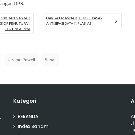
uangan DPR.
 500 DAN NASDAQ
HARGA EMAS NAIK, FOKUS PASAR
EKOR PENUTUPAN
ANTISIPASI DATA INFLASI AS
TERTINGGINYA
Jerome Powell
Senat
Kategori
A
BERANDA
g
A
Jl
Index Saham
J