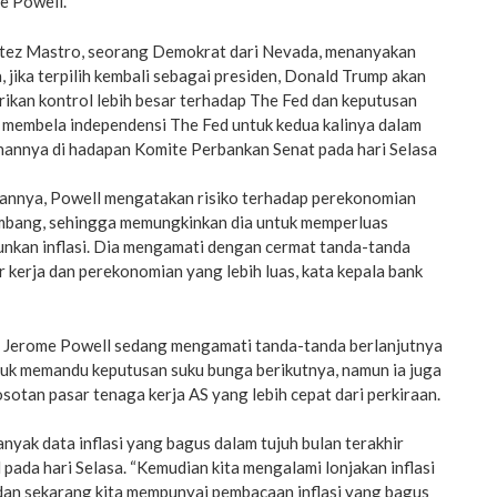
e Powell.
rtez Mastro, seorang Demokrat dari Nevada, menanyakan
 jika terpilih kembali sebagai presiden, Donald Trump akan
ikan kontrol lebih besar terhadap The Fed dan keputusan
 membela independensi The Fed untuk kedua kalinya dalam
nannya di hadapan Komite Perbankan Senat pada hari Selasa
annya, Powell mengatakan risiko terhadap perekonomian
eimbang, sehingga memungkinkan dia untuk memperluas
unkan inflasi. Dia mengamati dengan cermat tanda-tanda
r kerja dan perekonomian yang lebih luas, kata kepala bank
 Jerome Powell sedang mengamati tanda-tanda berlanjutnya
tuk memandu keputusan suku bunga berikutnya, namun ia juga
otan pasar tenaga kerja AS yang lebih cepat dari perkiraan.
anyak data inflasi yang bagus dalam tujuh bulan terakhir
l pada hari Selasa. “Kemudian kita mengalami lonjakan inflasi
 dan sekarang kita mempunyai pembacaan inflasi yang bagus