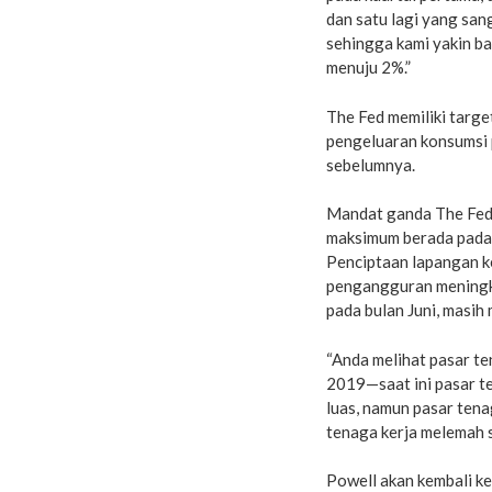
dan satu lagi yang sa
sehingga kami yakin ba
menuju 2%.”
The Fed memiliki targe
pengeluaran konsumsi p
sebelumnya.
Mandat ganda The Fed 
maksimum berada pada k
Penciptaan lapangan ke
pengangguran meningka
pada bulan Juni, masih 
“Anda melihat pasar te
2019—saat ini pasar t
luas, namun pasar tenag
tenaga kerja melemah 
Powell akan kembali k