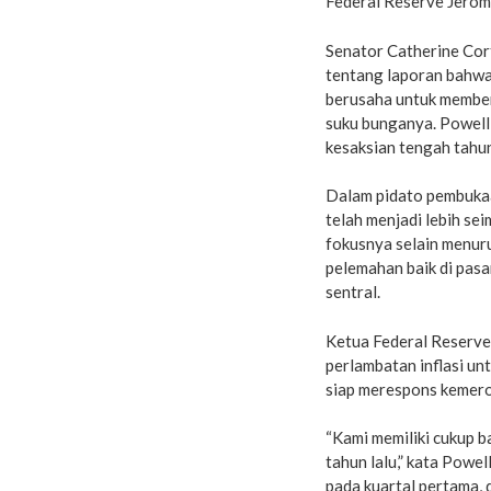
Federal Reserve Jerom
Senator Catherine Co
tentang laporan bahwa,
berusaha untuk member
suku bunganya. Powell
kesaksian tengah tahu
Dalam pidato pembuka
telah menjadi lebih s
fokusnya selain menur
pelemahan baik di pasa
sentral.
Ketua Federal Reserve
perlambatan inflasi un
siap merespons kemeros
“Kami memiliki cukup b
tahun lalu,” kata Powel
pada kuartal pertama,