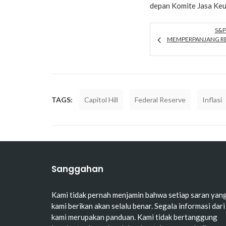
depan Komite Jasa Ke
S&P
MEMPERPANJANG R
TAGS:
Capitol Hill
Federal Reserve
Inflasi
Sanggahan
Kami tidak pernah menjamin bahwa setiap saran yan
kami berikan akan selalu benar. Segala informasi dari
kami merupakan panduan. Kami tidak bertanggung