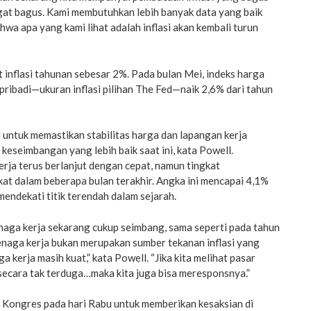
ngat bagus. Kami membutuhkan lebih banyak data yang baik
hwa apa yang kami lihat adalah inflasi akan kembali turun
t inflasi tahunan sebesar 2%. Pada bulan Mei, indeks harga
ribadi—ukuran inflasi pilihan The Fed—naik 2,6% dari tahun
untuk memastikan stabilitas harga dan lapangan kerja
eseimbangan yang lebih baik saat ini, kata Powell.
rja terus berlanjut dengan cepat, namun tingkat
t dalam beberapa bulan terakhir. Angka ini mencapai 4,1%
mendekati titik terendah dalam sejarah.
naga kerja sekarang cukup seimbang, sama seperti pada tahun
enaga kerja bukan merupakan sumber tekanan inflasi yang
a kerja masih kuat,” kata Powell. “Jika kita melihat pasar
secara tak terduga…maka kita juga bisa meresponsnya.”
e Kongres pada hari Rabu untuk memberikan kesaksian di