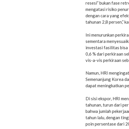
resesi” bukan fase retr
mengatasi risiko penur
dengan cara yang efek
tahunan 2,8 persen,” ka
Ini menurunkan perkira
sementara menyesuaik
investasi fasilitas bis
0,6 % dari perkiraan s
vis-a-vis perkiraan se
Namun, HRI mengingat
Semenanjung Korea dan
dapat meningkatkan p
Di sisi ekspor, HRI m
tahunan, turun dari p
bahwa jumlah pekerjaa
tahun lalu, dengan tin
poin persentase dari 2