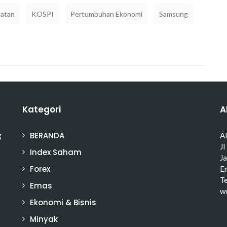
latan
KOSPI
Pertumbuhan Ekonomi
Samsung
Kategori
A
BERANDA
g
A
Jl
Index Saham
J
Forex
Em
T
Emas
w
Ekonomi & Bisnis
Minyak