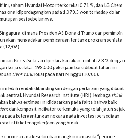
f ini, saham Hyundai Motor terkoreksi 0,71 %, dan LG Chem
 nasional diperdagangkan pada 1.073,5 won terhadap dolar
penutupan sesi sebelumnya.
 Singapura, di mana Presiden AS Donald Trump dan pemimpin
-un akan mengadakan pembicaraan tentang program senjata
a (12/06).
nomian Korea Selatan diperkirakan akan tumbuh 2,8 % dengan
an kerja sekitar 198.000 pekerjaan baru dibuat tahun ini,
sebuah
think tank
lokal pada hari Minggu (10/06).
ini lebih rendah dibandingkan dengan perkiraan yang dibuat
nk sentral. Hyundai Research Institute (HRI), lembaga
think
an bahwa estimasi ini didasarkan pada fakta bahwa baik
dent
dan komposit indikator terkemuka yang telah jatuh sejak
 juga pada ketergantungan negara pada investasi persediaan
 statistik ketenagakerjaan yang buruk.
ekonomi secara keseluruhan mungkin memasuki “periode