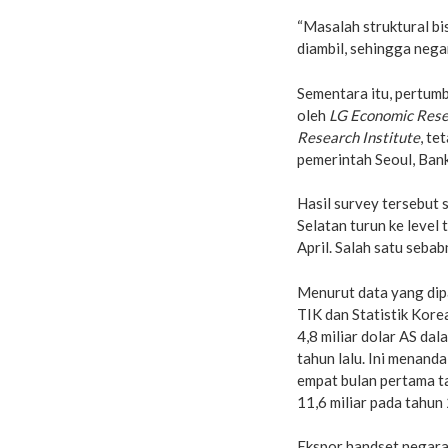
“Masalah struktural b
diambil, sehingga negar
Sementara itu, pertumb
oleh
LG Economic Resea
Research Institute
, te
pemerintah Seoul, Ban
Hasil survey tersebut 
Selatan turun ke level 
April. Salah satu seb
Menurut data yang dip
TIK dan Statistik Kore
4,8 miliar dolar AS da
tahun lalu. Ini menand
empat bulan pertama t
11,6 miliar pada tahun
Ekspor handset negara 