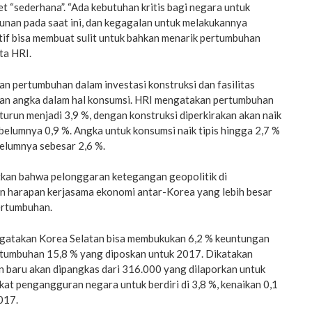
et “sederhana”. “Ada kebutuhan kritis bagi negara untuk
unan pada saat ini, dan kegagalan untuk melakukannya
tif bisa membuat sulit untuk bahkan menarik pertumbuhan
ta HRI.
an pertumbuhan dalam investasi konstruksi dan fasilitas
an angka dalam hal konsumsi. HRI mengatakan pertumbuhan
a turun menjadi 3,9 %, dengan konstruksi diperkirakan akan naik
ebelumnya 0,9 %. Angka untuk konsumsi naik tipis hingga 2,7 %
belumnya sebesar 2,6 %.
kan bahwa pelonggaran ketegangan geopolitik di
 harapan kerjasama ekonomi antar-Korea yang lebih besar
ertumbuhan.
engatakan Korea Selatan bisa membukukan 6,2 % keuntungan
ertumbuhan 15,8 % yang diposkan untuk 2017. Dikatakan
n baru akan dipangkas dari 316.000 yang dilaporkan untuk
gkat pengangguran negara untuk berdiri di 3,8 %, kenaikan 0,1
017.