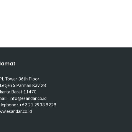
lamat
PL Tower 36th Floor
 Letjen S Parman Kav 28
akarta Barat 11470
ail : info@esandar.co.id
elephone : +62 21 2933 9229
ww.esandar.co.id