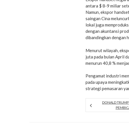
antara $ 8-9 miliar s
Namun, ekspor handset 
saingan Cina meluncurk
lokal juga memproduksi
dengan akuntansi produ
dibandingkan dengan h
Menurut wilayah, eksp
juta pada bulan April 
menurun 40,8 % menjad
Pengamat industri men
pada upaya meningkatk
strategi pemasaran yan
DONALD TRUMP 
PEMBIC