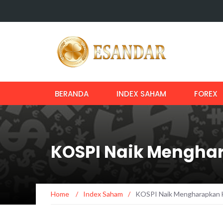
BERANDA
INDEX SAHAM
FOREX
KOSPI Naik Menghara
Home
/
Index Saham
/
KOSPI Naik Mengharapkan Ha