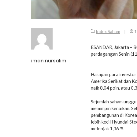
Index Saham
|
1
ESANDAR, Jakarta – Bu
perdagangan Senin (11/
iman nursalim
Harapan para investor
Amerika Serikat dan K
naik 8,04 poin, atau 0
Sejumlah saham unggul
memimpin kenaikan. Se
pembangunan di Korea
lebih kecil Hyundai Ste
melonjak 1,36 %.