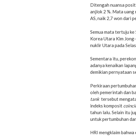
Ditengah nuansa positi
anjlok 2 %. Mata uang
AS, naik 2,7 won dari 
Semua mata tertuju ke
Korea Utara Kim Jong
nuklir Utara pada Selas
Sementara itu, pereko
adanya kenaikan lapang
demikian pernyataan 
Perkiraan pertumbuhan 
oleh pemerintah dan ba
tank
tersebut mengatak
indeks komposit
coinci
tahun lalu. Selain itu
untuk pertumbuhan dan
HRI mengklaim bahwa 