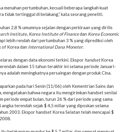
isa menahan pertumbuhan, kecuali beberapa langkah kuat
a tidak tertinggal di belakang,” kata seorang peneliti.
uhan 2,8 % umumnya sejalan dengan perkiraan yang dirilis
rch Institute
,
Korea Institute of Finance
dan
Korea Economic
tapi lebih rendah dari pertumbuhan 3 % yang diprediksi oleh
k of Korea dan
International Dana Moneter
.
selaras dengan data ekonomi terkini. Ekspor
handset
Korea
terendah dalam 15 tahun terakhir ini selama periode Januari-
abnya adalah meningkatnya persaingan dengan produk Cina.
aparkan pada hari Senin (11/06) oleh Kementrian Sains dan
a, mengatakan bahwa negara itu mengirimkan handset senilai
lam periode empat bulan, turun 26 % dari periode yang sama
ai angka terendah sejak $ 4,5 miliar yang diposkan selama
ahun 2003. Ekspor handset Korea Selatan telah mencapai $
 2008.
itu belakangan mundur ke $ 5,7 miliar, dan sempat menguat