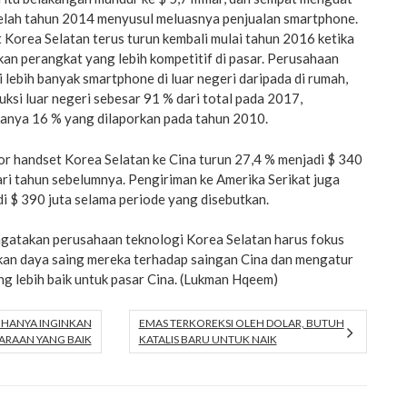
etelah tahun 2014 menyusul meluasnya penjualan smartphone.
Korea Selatan terus turun kembali mulai tahun 2016 ketika
an perangkat yang lebih kompetitif di pasar. Perusahaan
 lebih banyak smartphone di luar negeri daripada di rumah,
ksi luar negeri sebesar 91 % dari total pada 2017,
anya 16 % yang dilaporkan pada tahun 2010.
or handset Korea Selatan ke Cina turun 27,4 % menjadi $ 340
dari tahun sebelumnya. Pengiriman ke Amerika Serikat juga
i $ 390 juta selama periode yang disebutkan.
gatakan perusahaan teknologi Korea Selatan harus fokus
an daya saing mereka terhadap saingan Cina dan mengatur
g lebih baik untuk pasar Cina. (Lukman Hqeem)
HANYA INGINKAN
EMAS TERKOREKSI OLEH DOLAR, BUTUH
ARAAN YANG BAIK
KATALIS BARU UNTUK NAIK