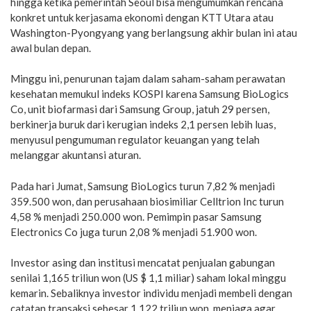
hingga ketika pemerintah Seoul bisa mengumumkan rencana
konkret untuk kerjasama ekonomi dengan KTT Utara atau
Washington-Pyongyang yang berlangsung akhir bulan ini atau
awal bulan depan.
Minggu ini, penurunan tajam dalam saham-saham perawatan
kesehatan memukul indeks KOSPI karena Samsung BioLogics
Co, unit biofarmasi dari Samsung Group, jatuh 29 persen,
berkinerja buruk dari kerugian indeks 2,1 persen lebih luas,
menyusul pengumuman regulator keuangan yang telah
melanggar akuntansi aturan.
Pada hari Jumat, Samsung BioLogics turun 7,82 % menjadi
359.500 won, dan perusahaan biosimiliar Celltrion Inc turun
4,58 % menjadi 250.000 won. Pemimpin pasar Samsung
Electronics Co juga turun 2,08 % menjadi 51.900 won.
Investor asing dan institusi mencatat penjualan gabungan
senilai 1,165 triliun won (US $ 1,1 miliar) saham lokal minggu
kemarin. Sebaliknya investor individu menjadi membeli dengan
catatan transaksi sebesar 1,122 triliun won, menjaga agar