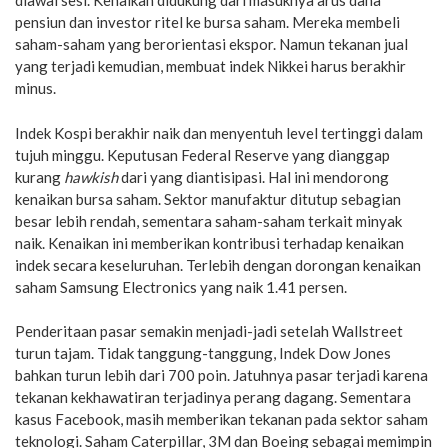
diawal sesi. Kenaikan didukung dari masuknya arus dana
pensiun dan investor ritel ke bursa saham. Mereka membeli
saham-saham yang berorientasi ekspor. Namun tekanan jual
yang terjadi kemudian, membuat indek Nikkei harus berakhir
minus.
Indek Kospi berakhir naik dan menyentuh level tertinggi dalam
tujuh minggu. Keputusan Federal Reserve yang dianggap
kurang
hawkish
dari yang diantisipasi. Hal ini mendorong
kenaikan bursa saham. Sektor manufaktur ditutup sebagian
besar lebih rendah, sementara saham-saham terkait minyak
naik. Kenaikan ini memberikan kontribusi terhadap kenaikan
indek secara keseluruhan. Terlebih dengan dorongan kenaikan
saham Samsung Electronics yang naik 1.41 persen.
Penderitaan pasar semakin menjadi-jadi setelah Wallstreet
turun tajam. Tidak tanggung-tanggung, Indek Dow Jones
bahkan turun lebih dari 700 poin. Jatuhnya pasar terjadi karena
tekanan kekhawatiran terjadinya perang dagang. Sementara
kasus Facebook, masih memberikan tekanan pada sektor saham
teknologi. Saham Caterpillar, 3M dan Boeing sebagai memimpin