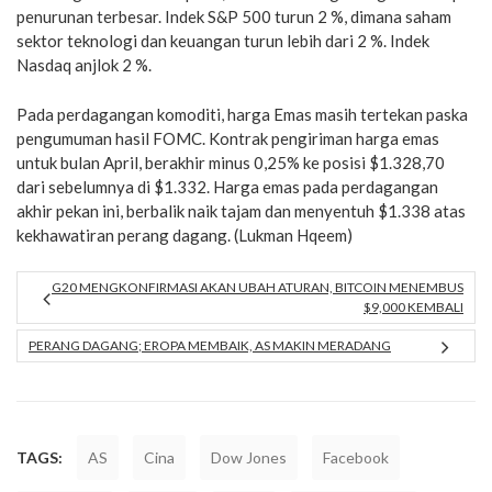
penurunan terbesar. Indek S&P 500 turun 2 %, dimana saham
sektor teknologi dan keuangan turun lebih dari 2 %. Indek
Nasdaq anjlok 2 %.
Pada perdagangan komoditi, harga Emas masih tertekan paska
pengumuman hasil FOMC. Kontrak pengiriman harga emas
untuk bulan April, berakhir minus 0,25% ke posisi $1.328,70
dari sebelumnya di $1.332. Harga emas pada perdagangan
akhir pekan ini, berbalik naik tajam dan menyentuh $1.338 atas
kekhawatiran perang dagang. (Lukman Hqeem)
G20 MENGKONFIRMASI AKAN UBAH ATURAN, BITCOIN MENEMBUS
$9,000 KEMBALI
PERANG DAGANG; EROPA MEMBAIK, AS MAKIN MERADANG
TAGS:
AS
Cina
Dow Jones
Facebook