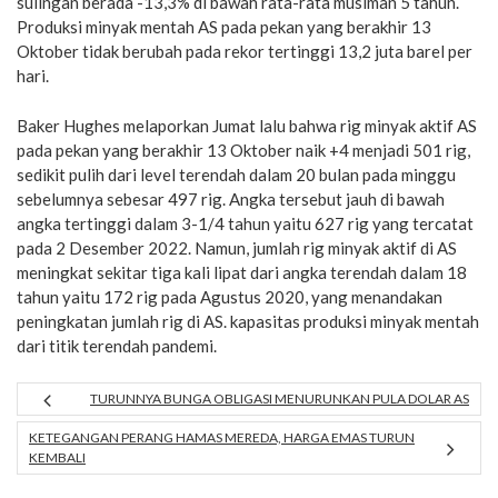
sulingan berada -13,3% di bawah rata-rata musiman 5 tahun.
Produksi minyak mentah AS pada pekan yang berakhir 13
Oktober tidak berubah pada rekor tertinggi 13,2 juta barel per
hari.
Baker Hughes melaporkan Jumat lalu bahwa rig minyak aktif AS
pada pekan yang berakhir 13 Oktober naik +4 menjadi 501 rig,
sedikit pulih dari level terendah dalam 20 bulan pada minggu
sebelumnya sebesar 497 rig. Angka tersebut jauh di bawah
angka tertinggi dalam 3-1/4 tahun yaitu 627 rig yang tercatat
pada 2 Desember 2022. Namun, jumlah rig minyak aktif di AS
meningkat sekitar tiga kali lipat dari angka terendah dalam 18
tahun yaitu 172 rig pada Agustus 2020, yang menandakan
peningkatan jumlah rig di AS. kapasitas produksi minyak mentah
dari titik terendah pandemi.
TURUNNYA BUNGA OBLIGASI MENURUNKAN PULA DOLAR AS
KETEGANGAN PERANG HAMAS MEREDA, HARGA EMAS TURUN
KEMBALI