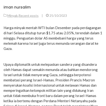
iman nursalim
Minyak
,
Recent posts
|
25/10/2023
Harga minyak mentah WTI bulan Desember pada perdagangan
di hari Selasa ditutup turun $1.75 atau 2.05%, terendah dalam 1
minggu. Penguatan dolar AS membebani harga yang terus
melemah karena Israel juga terus menunda serangan darat ke
Gaza.
Upaya diplomatik untuk melepaskan sandera yang disandera
oleh Hamas dapat semakin menunda atau bahkan mendorong
Israel untuk tidak menyerang Gaza, sehingga berpotensi
membatasi perang Israel-Hamas. Presiden Prancis Macron
menyerukan koalisi internasional untuk melawan Hamas dan
memperingatkan kelompok militan lain yang didukung Iran
untuk tidak membuka front baru dalam perang Israel-Hamas
ketika ia bertemu dengan Perdana Menteri Netanyahu pada
Selasa di Israel. Negara-negara Barat telah mengintensifkan