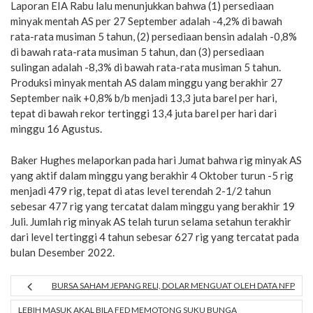
Laporan EIA Rabu lalu menunjukkan bahwa (1) persediaan
minyak mentah AS per 27 September adalah -4,2% di bawah
rata-rata musiman 5 tahun, (2) persediaan bensin adalah -0,8%
di bawah rata-rata musiman 5 tahun, dan (3) persediaan
sulingan adalah -8,3% di bawah rata-rata musiman 5 tahun.
Produksi minyak mentah AS dalam minggu yang berakhir 27
September naik +0,8% b/b menjadi 13,3 juta barel per hari,
tepat di bawah rekor tertinggi 13,4 juta barel per hari dari
minggu 16 Agustus.
Baker Hughes melaporkan pada hari Jumat bahwa rig minyak AS
yang aktif dalam minggu yang berakhir 4 Oktober turun -5 rig
menjadi 479 rig, tepat di atas level terendah 2-1/2 tahun
sebesar 477 rig yang tercatat dalam minggu yang berakhir 19
Juli. Jumlah rig minyak AS telah turun selama setahun terakhir
dari level tertinggi 4 tahun sebesar 627 rig yang tercatat pada
bulan Desember 2022.
BURSA SAHAM JEPANG RELI, DOLAR MENGUAT OLEH DATA NFP
LEBIH MASUK AKAL BILA FED MEMOTONG SUKU BUNGA