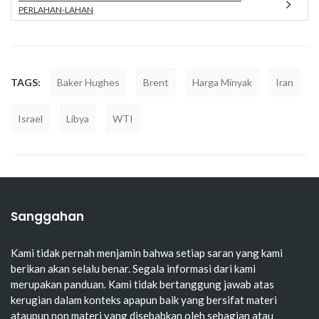
PERLAHAN-LAHAN
TAGS:
Baker Hughes
Brent
Harga Minyak
Iran
Israel
Libya
WTI
Sanggahan
Kami tidak pernah menjamin bahwa setiap saran yang kami
berikan akan selalu benar. Segala informasi dari kami
merupakan panduan. Kami tidak bertanggung jawab atas
kerugian dalam konteks apapun baik yang bersifat materi
ataupun non materi yang disebabkan oleh sebagian atau