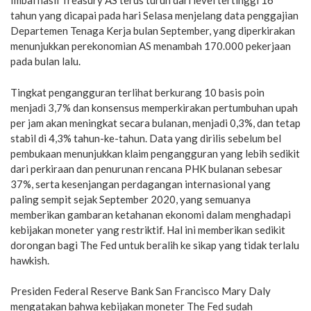
Imbal hasil Treasury AS terus turun dari level tertinggi 16
tahun yang dicapai pada hari Selasa menjelang data penggajian
Departemen Tenaga Kerja bulan September, yang diperkirakan
menunjukkan perekonomian AS menambah 170.000 pekerjaan
pada bulan lalu.
Tingkat pengangguran terlihat berkurang 10 basis poin
menjadi 3,7% dan konsensus memperkirakan pertumbuhan upah
per jam akan meningkat secara bulanan, menjadi 0,3%, dan tetap
stabil di 4,3% tahun-ke-tahun. Data yang dirilis sebelum bel
pembukaan menunjukkan klaim pengangguran yang lebih sedikit
dari perkiraan dan penurunan rencana PHK bulanan sebesar
37%, serta kesenjangan perdagangan internasional yang
paling sempit sejak September 2020, yang semuanya
memberikan gambaran ketahanan ekonomi dalam menghadapi
kebijakan moneter yang restriktif. Hal ini memberikan sedikit
dorongan bagi The Fed untuk beralih ke sikap yang tidak terlalu
hawkish.
Presiden Federal Reserve Bank San Francisco Mary Daly
mengatakan bahwa kebijakan moneter The Fed sudah