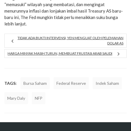
“memasuki” wilayah yang membatasi, dan mengingat
menurunnya inflasi dan lonjakan imbal hasil Treasury AS baru-
baru ini, The Fed mungkin tidak perlu menaikkan suku bunga
lebih lanjut.
TIDAK ADA BUKTI INTERVENSI, YEN MENGUAT OLEH PELEMAHAN
DOLAR AS
HARGA MINYAK MASIH TURUN, MEMBUAT FRUSTASI ARAB SAUDI
TAGS:
Bursa Saham
Federal Reserve
Indek Saham
Mary Daly
NFP