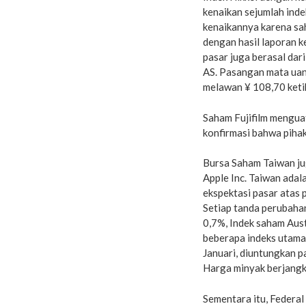
kenaikan sejumlah inde
kenaikannya karena s
dengan hasil laporan ke
pasar juga berasal dar
AS. Pasangan mata ua
melawan ¥ 108,70 keti
Saham Fujifilm mengua
konfirmasi bahwa piha
Bursa Saham Taiwan ju
Apple Inc. Taiwan adal
ekspektasi pasar atas 
Setiap tanda perubahan
0,7%, Indek saham Austr
beberapa indeks utama
Januari, diuntungkan p
Harga minyak berjangka
Sementara itu, Federa