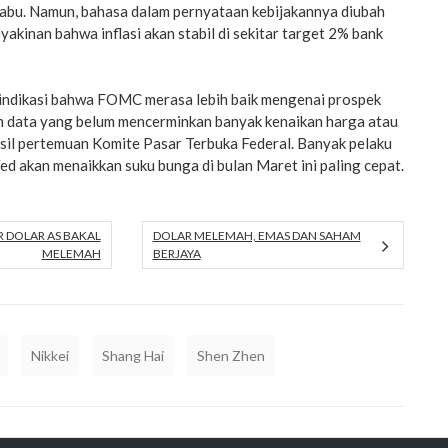
Rabu. Namun, bahasa dalam pernyataan kebijakannya diubah
akinan bahwa inflasi akan stabil di sekitar target 2% bank
 indikasi bahwa FOMC merasa lebih baik mengenai prospek
pun data yang belum mencerminkan banyak kenaikan harga atau
sil pertemuan Komite Pasar Terbuka Federal. Banyak pelaku
d akan menaikkan suku bunga di bulan Maret ini paling cepat.
R DOLAR AS BAKAL
DOLAR MELEMAH, EMAS DAN SAHAM
MELEMAH
BERJAYA
Nikkei
Shang Hai
Shen Zhen