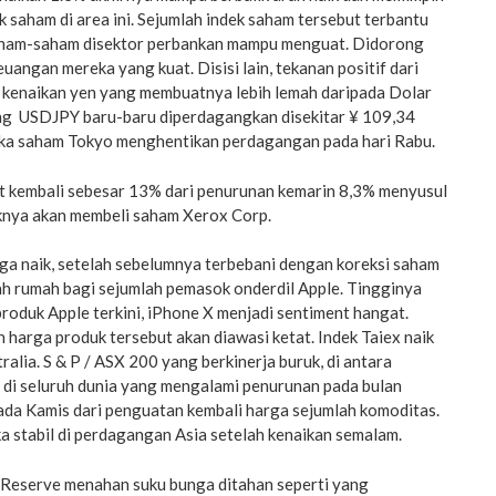
k saham di area ini. Sejumlah indek saham tersebut terbantu
aham-saham disektor perbankan mampu menguat. Didorong
uangan mereka yang kuat. Disisi lain, tekanan positif dari
i kenaikan yen yang membuatnya lebih lemah daripada Dolar
ng USDJPY baru-baru diperdagangkan disekitar ¥ 109,34
ka saham Tokyo menghentikan perdagangan pada hari Rabu.
t kembali sebesar 13% dari penurunan kemarin 8,3% menyusul
knya akan membeli saham Xerox Corp.
ga naik, setelah sebelumnya terbebani dengan koreksi saham
ah rumah bagi sejumlah pemasok onderdil Apple. Tingginya
produk Apple terkini, iPhone X menjadi sentiment hangat.
 harga produk tersebut akan diawasi ketat. Indek Taiex naik
alia. S & P / ASX 200 yang berkinerja buruk, di antara
 di seluruh dunia yang mengalami penurunan pada bulan
ada Kamis dari penguatan kembali harga sejumlah komoditas.
 stabil di perdagangan Asia setelah kenaikan semalam.
l Reserve menahan suku bunga ditahan seperti yang