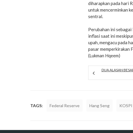
diharapkan pada hari 
untuk mencerminkan key
sentral.
Perubahan ini sebagai
inflasi saat ini meski
upah, mengacu pada ha
pasar memperkirakan Fe
(Lukman Hqeem)
DUA ALASAN BESA
TAGS:
Federal Reserve
Hang Seng
KOSPI