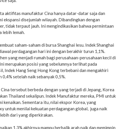
ice saja.
ata aktifitas manufaktur Cina hanya datar-datar saja dan
mi ekspansi disejumlah wilayah. Dibandingkan dengan
er, tidak terpaut jauh. Ini mengindikasikan bahwa permintaan
 lebih lemah.
membuat saham-saham di bursa Shanghai lesu. Indek Shanghai
 diawal perdagangan hari ini dengan berakhir turun 1,1%.
hen yang menjadi rumah bagi perusahaan-perusahaan kecil di
. Ini merupakan posisi yang sebelumnya terlihat pada
sil, Indek Hang Seng Hong Kong terbebani dan mengakhiri
n 0,4% setelah naik sebanyak 0,5%.
 Cina tersebut berbeda dengan yang terjadi di Jepang, Korea
hkan Thailand sekalipun. Indek Manufaktur mereka, PMI untuk
i kenaikan. Sementara itu, nilai ekspor Korea, yang
xy untuk menilai kekuatan perdagangan global, juga naik
 lebih dari yang diperkirakan.
enaikan 1.3% akhirnya mampu berbalik arah naik dan memimpin