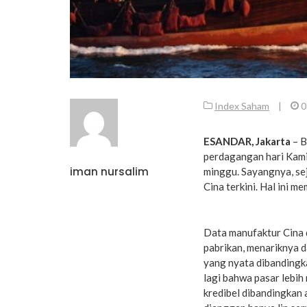
Index Saham
|
0
ESANDAR, Jakarta
– B
perdagangan hari Kami
iman nursalim
minggu. Sayangnya, se
Cina terkini. Hal ini 
Data manufaktur Cina 
pabrikan, menariknya da
yang nyata dibandingka
lagi bahwa pasar lebih
kredibel dibandingkan 