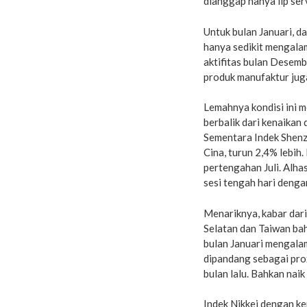
dianggap hanya lip serv
Untuk bulan Januari, d
hanya sedikit mengala
aktifitas bulan Desemb
produk manufaktur juga
Lemahnya kondisi ini 
berbalik dari kenaikan
Sementara Indek Shenz
Cina, turun 2,4% lebih
pertengahan Juli. Alha
sesi tengah hari denga
Menariknya, kabar dari
Selatan dan Taiwan ba
bulan Januari mengalam
dipandang sebagai pro
bulan lalu. Bahkan naik
Indek Nikkei dengan k