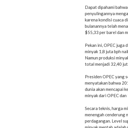
Dapat dipahami bahwa 
penyulingannya mengal
karena kondisi cuaca d
bulanannya telah mena
$55,33 per barel dan m
Pekan ini, OPEC juga 
minyak 1,8 juta bph na
Namun produksi minyak
total menjadi 32,40 jut
Presiden OPEC yang se
menyatakan bahwa 2018
dunia akan mencapai 
minyak dari OPEC dan 
Secara teknis, harga m
menengah cenderung nai
perdagangan. Level su
minyak mentah adalah m