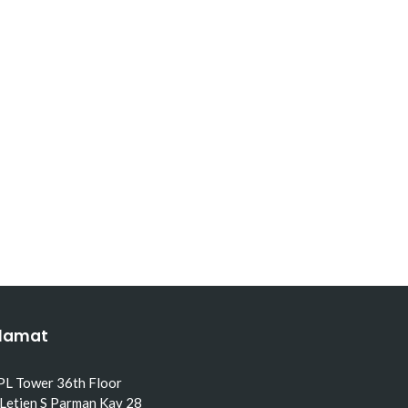
lamat
PL Tower 36th Floor
 Letjen S Parman Kav 28