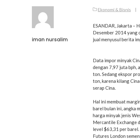
Ekonomi & Bisnis
|
ESANDAR, Jakarta – Har
Desember 2014 yang di
iman nursalim
jual menyusul berita i
Data impor minyak Cina
dengan 7,97 juta bph, 
ton. Sedang ekspor pr
ton, karena kilang Cin
serap Cina.
Hal ini membuat margin
barel bulan ini, angka 
harga minyak jenis Wes
Mercantile Exchange d
level $63,31 per barel
Futures London sement