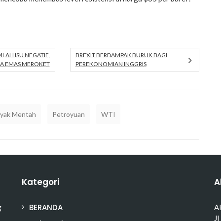
LAH ISU NEGATIF,
BREXIT BERDAMPAK BURUK BAGI
A EMAS MEROKET
PEREKONOMIAN INGGRIS
yak Mentah
Petroyuan
WTI
Kategori
A
BERANDA
g
A
Jl