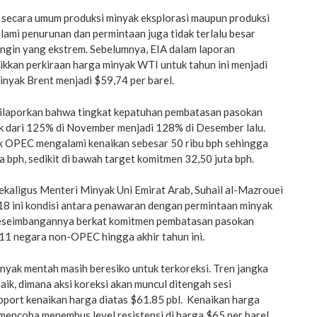
secara umum produksi minyak eksplorasi maupun produksi
ami penurunan dan permintaan juga tidak terlalu besar
ingin yang ekstrem. Sebelumnya, EIA dalam laporan
ikkan perkiraan harga minyak WTI untuk tahun ini menjadi
inyak Brent menjadi $59,74 per barel.
dilaporkan bahwa tingkat kepatuhan pembatasan pasokan
ik dari 125% di November menjadi 128% di Desember lalu.
 OPEC mengalami kenaikan sebesar 50 ribu bph sehingga
a bph, sedikit di bawah target komitmen 32,50 juta bph.
kaligus Menteri Minyak Uni Emirat Arab, Suhail al-Mazrouei
 ini kondisi antara penawaran dengan permintaan minyak
keseimbangannya berkat komitmen pembatasan pasokan
11 negara non-OPEC hingga akhir tahun ini.
inyak mentah masih beresiko untuk terkoreksi. Tren jangka
k, dimana aksi koreksi akan muncul ditengah sesi
pport kenaikan harga diatas $61.85 pbl. Kenaikan harga
encoba menembus level resistensi di harga $65 per barel .