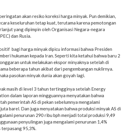
peringatan akan resiko koreksi harga minyak. Pun demikian,
secara keseluruhan tetap kuat, terutama karena pemotongan
erlanjut yang dipimpin oleh Organisasi Negara-negara
PEC) dan Rusia.
 positif bagi harga minyak dipicu informasi bahwa Presiden
beri hukuman kepada Iran. Seperti kita ketahui bahwa baru 2
kelonggaran untuk melakukan ekspor minyaknya setelah di
lama beberapa tahun akibat dari pengembangan nuklirnya.
, maka pasokan minyak dunia akan goyah lagi.
k masih di level 3 tahun tertingginya setelah Energy
ration dalam laporan mingguannya menyatakan bahwa
tah pemerintah AS di pekan sebelumnya mengalami
juta barel. Dan juga menyatakan bahwa produksi minyak AS di
alami penurunan 290 ribu bph menjadi total produksi 9,49
enggunaan penyulingan juga mengalami penurunan 1,4%
s terpasang 95,3%.