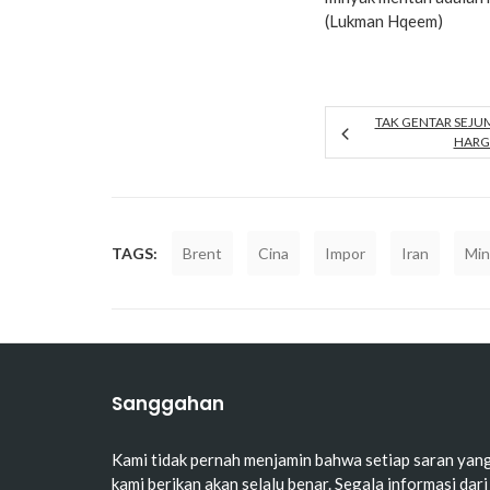
(Lukman Hqeem)
TAK GENTAR SEJUM
HARG
TAGS:
Brent
Cina
Impor
Iran
Min
Sanggahan
Kami tidak pernah menjamin bahwa setiap saran yan
kami berikan akan selalu benar. Segala informasi dari