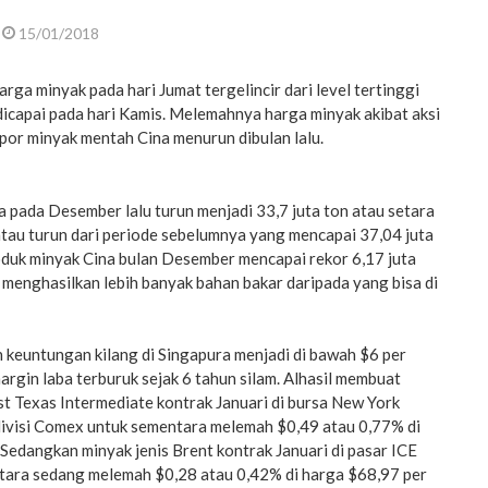
15/01/2018
ga minyak pada hari Jumat tergelincir dari level tertinggi
capai pada hari Kamis. Melemahnya harga minyak akibat aksi
mpor minyak mentah Cina menurun dibulan lalu.
 pada Desember lalu turun menjadi 33,7 juta ton atau setara
atau turun dari periode sebelumnya yang mencapai 37,04 juta
oduk minyak Cina bulan Desember mencapai rekor 6,17 juta
a menghasilkan lebih banyak bahan bakar daripada yang bisa di
 keuntungan kilang di Singapura menjadi di bawah $6 per
margin laba terburuk sejak 6 tahun silam. Alhasil membuat
t Texas Intermediate kontrak Januari di bursa New York
ivisi Comex untuk sementara melemah $0,49 atau 0,77% di
. Sedangkan minyak jenis Brent kontrak Januari di pasar ICE
ara sedang melemah $0,28 atau 0,42% di harga $68,97 per