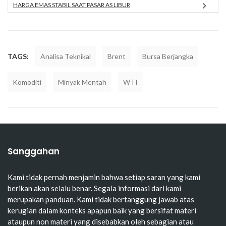
HARGA EMAS STABIL SAAT PASAR AS LIBUR
TAGS:
Analisa Teknikal
Brent
Bursa Berjangka
Komoditi
Minyak Mentah
WTI
Sanggahan
Kami tidak pernah menjamin bahwa setiap saran yang kami
berikan akan selalu benar. Segala informasi dari kami
merupakan panduan. Kami tidak bertanggung jawab atas
kerugian dalam konteks apapun baik yang bersifat materi
ataupun non materi yang disebabkan oleh sebagian atau