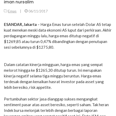
iman nursalim
Emas
|
06/11/2017
ESANDAR, Jakarta
– Harga Emas turun setelah Dolar AS tetap
kuat menekan meski data ekonomi AS luput dari perkiraan. Akhir
perdagangan minggu lalu, harga emas ditutup negatif di
$1269,85 atau turun 0,47% dibandingkan dengan penutupan
sesi sebelumnya di $1275,80.
Dalam catatan kinerja mingguan, harga emas yang sempat
melorot hingga ke $1265,30 ditutup turun. Ini merupakan
kinerja negatif selama tiga minggu beruntun. Harga emas
terdesak dengan kenaikan hasrat investor pada asset yang
lebih beresiko, risk appetite.
Pertumbuhan sektor jasa dianggap sukses mengangkat
sentiment pasar atas asset beresiko, seperti saham. Tak heran
Indek bursa melonjak terlebih dengan berbagai laporan
keuangan emiten yang sangat positif saat ini. Data ISM
non-