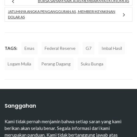
BURSA SAHAM NAIK ATAS MEMBAIKNYA EKONOMI AS
JATUHNYA ANGKA PENGANGGURAN AS , MEMBERI KEYAKINAN
DOLAR AS
TAGS:
Emas
Federal Reserve
G7
Imbal Hasil
Logam Mulia
Perang Dagang
Suku Bunga
Sanggahan
Kami tidak pernah menjamin bahwa setiap saran yang kami
berikan akan selalu benar. Segala informasi dari kami
merupakan panduan. Kami tidak bertanggung jawab atas