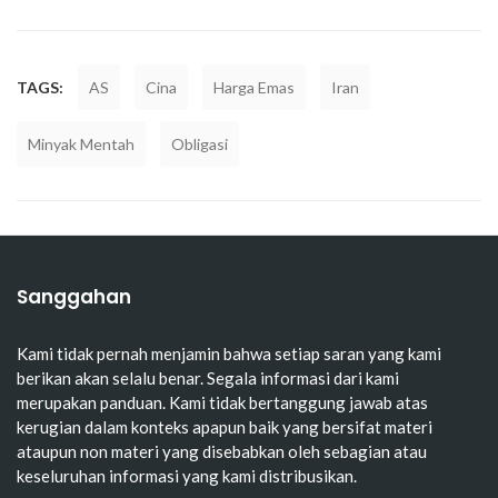
TAGS:
AS
Cina
Harga Emas
Iran
Minyak Mentah
Obligasi
Sanggahan
Kami tidak pernah menjamin bahwa setiap saran yang kami
berikan akan selalu benar. Segala informasi dari kami
merupakan panduan. Kami tidak bertanggung jawab atas
kerugian dalam konteks apapun baik yang bersifat materi
ataupun non materi yang disebabkan oleh sebagian atau
keseluruhan informasi yang kami distribusikan.