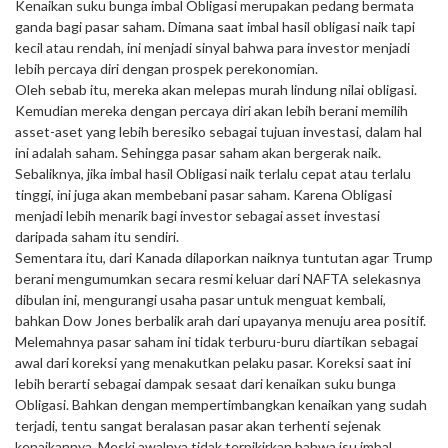
Kenaikan suku bunga imbal Obligasi merupakan pedang bermata
ganda bagi pasar saham. Dimana saat imbal hasil obligasi naik tapi
kecil atau rendah, ini menjadi sinyal bahwa para investor menjadi
lebih percaya diri dengan prospek perekonomian.
Oleh sebab itu, mereka akan melepas murah lindung nilai obligasi.
Kemudian mereka dengan percaya diri akan lebih berani memilih
asset-aset yang lebih beresiko sebagai tujuan investasi, dalam hal
ini adalah saham. Sehingga pasar saham akan bergerak naik.
Sebaliknya, jika imbal hasil Obligasi naik terlalu cepat atau terlalu
tinggi, ini juga akan membebani pasar saham. Karena Obligasi
menjadi lebih menarik bagi investor sebagai asset investasi
daripada saham itu sendiri.
Sementara itu, dari Kanada dilaporkan naiknya tuntutan agar Trump
berani mengumumkan secara resmi keluar dari NAFTA selekasnya
dibulan ini, mengurangi usaha pasar untuk menguat kembali,
bahkan Dow Jones berbalik arah dari upayanya menuju area positif.
Melemahnya pasar saham ini tidak terburu-buru diartikan sebagai
awal dari koreksi yang menakutkan pelaku pasar. Koreksi saat ini
lebih berarti sebagai dampak sesaat dari kenaikan suku bunga
Obligasi. Bahkan dengan mempertimbangkan kenaikan yang sudah
terjadi, tentu sangat beralasan pasar akan terhenti sejenak
kenaikannya. Meski awalnya tidak terpikirkan bahwa isu imbal