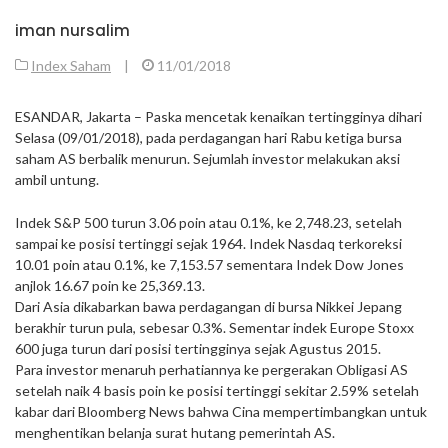
iman nursalim
Index Saham
|
11/01/2018
ESANDAR, Jakarta – Paska mencetak kenaikan tertingginya dihari
Selasa (09/01/2018), pada perdagangan hari Rabu ketiga bursa
saham AS berbalik menurun. Sejumlah investor melakukan aksi
ambil untung.
Indek S&P 500 turun 3.06 poin atau 0.1%, ke 2,748.23, setelah
sampai ke posisi tertinggi sejak 1964. Indek Nasdaq terkoreksi
10.01 poin atau 0.1%, ke 7,153.57 sementara Indek Dow Jones
anjlok 16.67 poin ke 25,369.13.
Dari Asia dikabarkan bawa perdagangan di bursa Nikkei Jepang
berakhir turun pula, sebesar 0.3%. Sementar indek Europe Stoxx
600 juga turun dari posisi tertingginya sejak Agustus 2015.
Para investor menaruh perhatiannya ke pergerakan Obligasi AS
setelah naik 4 basis poin ke posisi tertinggi sekitar 2.59% setelah
kabar dari Bloomberg News bahwa Cina mempertimbangkan untuk
menghentikan belanja surat hutang pemerintah AS.