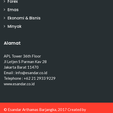
Forex
Emas
Ekonomi & Bisnis
Minyak
Alamat
APL Tower 36th Floor
Jl Letjen S Parman Kav 28
Jakarta Barat 11470
Email : info@esandar.co.id
Telephone : +62 21 2933 9229
www.esandar.co.id
© Esandar Arthamas Barjangka, 2017 Created by