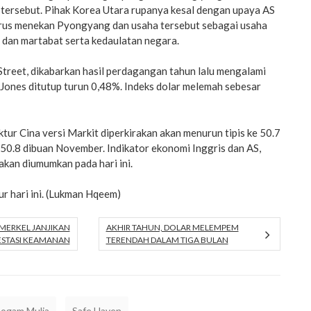
 tersebut. Pihak Korea Utara rupanya kesal dengan upaya AS
rus menekan Pyongyang dan usaha tersebut sebagai usaha
 dan martabat serta kedaulatan negara.
 Street, dikabarkan hasil perdagangan tahun lalu mengalami
Jones ditutup turun 0,48%. Indeks dolar melemah sebesar
tur Cina versi Markit diperkirakan akan menurun tipis ke 50.7
50.8 dibuan November. Indikator ekonomi Inggris dan AS,
akan diumumkan pada hari ini.
ur hari ini. (Lukman Hqeem)
MERKEL JANJIKAN
AKHIR TAHUN, DOLAR MELEMPEM
ESTASI KEAMANAN
TERENDAH DALAM TIGA BULAN
Logam Mulia
Safe Haven