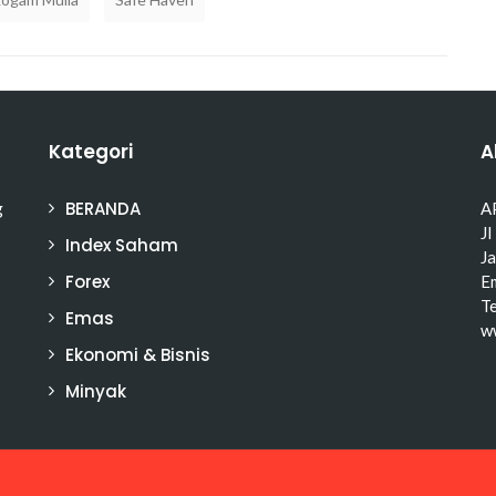
Kategori
A
BERANDA
g
A
Jl
Index Saham
J
Forex
Em
T
Emas
w
Ekonomi & Bisnis
Minyak