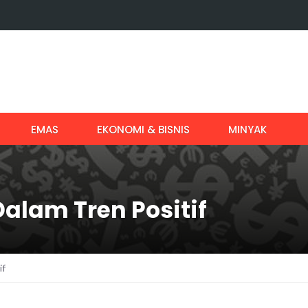
EMAS
EKONOMI & BISNIS
MINYAK
alam Tren Positif
if