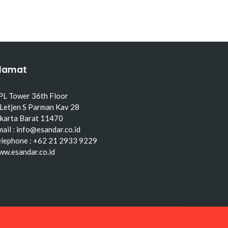
lamat
PL Tower 36th Floor
 Letjen S Parman Kav 28
akarta Barat 11470
ail : info@esandar.co.id
elephone : +62 21 2933 9229
ww.esandar.co.id