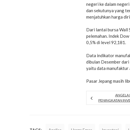
negeri ke dalam negeri
dan sekutunya yang te
menjatuhkan harga diri
Dari lantai bursa Wall
pelemahan. Indek Dow 
0,5% di level 92,181.
Data indikator manufak
dibulan Desember dari 
yaitu data manufaktur 
Pasar Jepang masih lib
ANGELA 
PENINGKATAN INV
TAGS:
Analisa
Harga Emas
Investasi