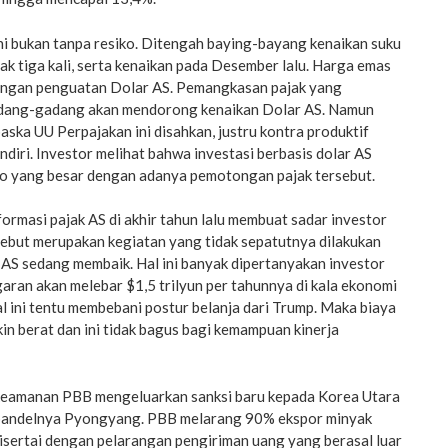
ni bukan tanpa resiko. Ditengah baying-bayang kenaikan suku
ak tiga kali, serta kenaikan pada Desember lalu. Harga emas
engan penguatan Dolar AS. Pemangkasan pajak yang
gadang-gadang akan mendorong kenaikan Dolar AS. Namun
paska UU Perpajakan ini disahkan, justru kontra produktif
ndiri. Investor melihat bahwa investasi berbasis dolar AS
o yang besar dengan adanya pemotongan pajak tersebut.
ormasi pajak AS di akhir tahun lalu membuat sadar investor
sebut merupakan kegiatan yang tidak sepatutnya dilakukan
 AS sedang membaik. Hal ini banyak dipertanyakan investor
ggaran akan melebar $1,5 trilyun per tahunnya di kala ekonomi
 ini tentu membebani postur belanja dari Trump. Maka biaya
n berat dan ini tidak bagus bagi kemampuan kinerja
Keamanan PBB mengeluarkan sanksi baru kepada Korea Utara
mbandelnya Pyongyang. PBB melarang 90% ekspor minyak
isertai dengan pelarangan pengiriman uang yang berasal luar