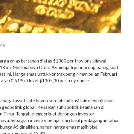
018
rga emas bertahan diatas $1300 per troy ons, diawal
8 ini. Melemahnya Dolar AS menjadi pendorong paling kuat
at ini. Harga emas untuk kontrak pengiriman bulan Februari
atau 0,61% di level $1305,30 per troy ounce.
sebagai asset safe haven setelah indikasi lain menunjukkan
 geopolitik global. Kenaikan suhu politik keamanan di
n Timur Tengah, memperkuat dorongan investor
nya. Sebagian investor belajar dari hasil perdagangan tahun
 bunga AS dinaikkan, namun harga emas masih bisa
hingga mencapai 13,4%.