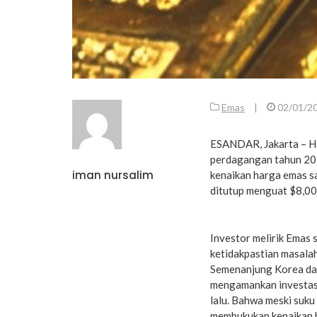
Emas
|
02/01/2
ESANDAR, Jakarta – Ha
perdagangan tahun 201
iman nursalim
kenaikan harga emas sa
ditutup menguat $8,00 
Investor melirik Emas 
ketidakpastian masalah
Semenanjung Korea da
mengamankan investasi
lalu. Bahwa meski suku
membukukan kenaikan 