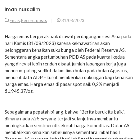
iman nursalim
Emas
,
Recent posts
|
31/08/2023
Harga emas bergerak naik di awal perdagangan sesi Asia pada
hari Kamis (31/08/2023) karena kekhawatiran akan
pelonggaran kenaikan suku bunga oleh Federal Reserve AS.
Sementara angka pertumbuhan PDB AS pada kuartal kedua
yang direvisi lebih rendah disaat jumlah lapangan kerja juga
menurun, paling sedikit dalam lima bulan pada bulan Agustus,
menurut data ADP – turut memberikan dukungan bagi kenaikan
harga emas. Harga emas di pasar spot naik 0,2% menjadi
$1,945.37/oz.
Sebagaimana pepatah bilang, bahwa “Berita buruk itu baik”,
dimana nada
risk-on
yang terjadi selanjutnya membantu
meningkatkan sentimen di seluruh harga komoditas. Dolar AS
membalikkan kenaikan sebelumnya sementara imbal hasil
Treasury AS merosot. Imbal hasil obligasi bergerak berbanding