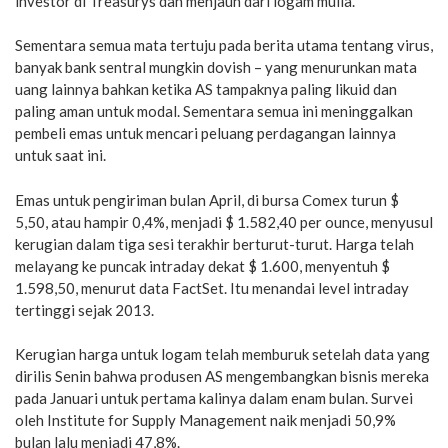
investor di Treasurys dan menjauh dari logam mulia.
Sementara semua mata tertuju pada berita utama tentang virus,
banyak bank sentral mungkin dovish – yang menurunkan mata
uang lainnya bahkan ketika AS tampaknya paling likuid dan
paling aman untuk modal. Sementara semua ini meninggalkan
pembeli emas untuk mencari peluang perdagangan lainnya
untuk saat ini.
Emas untuk pengiriman bulan April, di bursa Comex turun $
5,50, atau hampir 0,4%, menjadi $ 1.582,40 per ounce, menyusul
kerugian dalam tiga sesi terakhir berturut-turut. Harga telah
melayang ke puncak intraday dekat $ 1.600, menyentuh $
1.598,50, menurut data FactSet. Itu menandai level intraday
tertinggi sejak 2013.
Kerugian harga untuk logam telah memburuk setelah data yang
dirilis Senin bahwa produsen AS mengembangkan bisnis mereka
pada Januari untuk pertama kalinya dalam enam bulan. Survei
oleh Institute for Supply Management naik menjadi 50,9%
bulan lalu menjadi 47,8%.