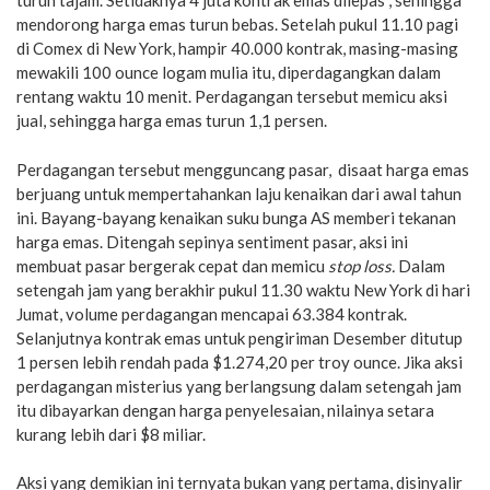
turun tajam. Setidaknya 4 juta kontrak emas dilepas , sehingga
mendorong harga emas turun bebas. Setelah pukul 11.10 pagi
di Comex di New York, hampir 40.000 kontrak, masing-masing
mewakili 100 ounce logam mulia itu, diperdagangkan dalam
rentang waktu 10 menit. Perdagangan tersebut memicu aksi
jual, sehingga harga emas turun 1,1 persen.
Perdagangan tersebut mengguncang pasar, disaat harga emas
berjuang untuk mempertahankan laju kenaikan dari awal tahun
ini. Bayang-bayang kenaikan suku bunga AS memberi tekanan
harga emas. Ditengah sepinya sentiment pasar, aksi ini
membuat pasar bergerak cepat dan memicu
stop loss.
Dalam
setengah jam yang berakhir pukul 11.30 waktu New York di hari
Jumat, volume perdagangan mencapai 63.384 kontrak.
Selanjutnya kontrak emas untuk pengiriman Desember ditutup
1 persen lebih rendah pada $1.274,20 per troy ounce. Jika aksi
perdagangan misterius yang berlangsung dalam setengah jam
itu dibayarkan dengan harga penyelesaian, nilainya setara
kurang lebih dari $8 miliar.
Aksi yang demikian ini ternyata bukan yang pertama, disinyalir