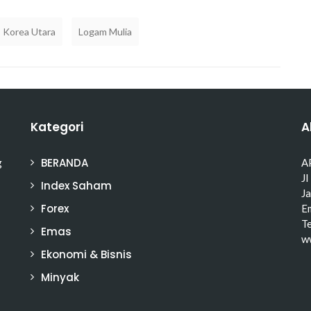
Korea Utara
Logam Mulia
Kategori
A
BERANDA
g
A
Jl
Index Saham
J
Forex
Em
T
Emas
w
Ekonomi & Bisnis
Minyak