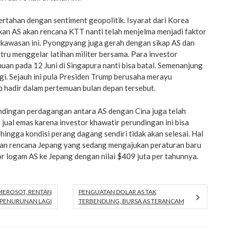
rtahan dengan sentiment geopolitik. Isyarat dari Korea
an AS akan rencana KTT nanti telah menjelma menjadi faktor
dikawasan ini. Pyongpyang juga gerah dengan sikap AS dan
tru menggelar latihan militer bersama. Para investor
an pada 12 Juni di Singapura nanti bisa batal. Semenanjung
i. Sejauh ini pula Presiden Trump berusaha merayu
 hadir dalam pertemuan bulan depan tersebut.
ndingan perdagangan antara AS dengan Cina juga telah
i jual emas karena investor khawatir perundingan ini bisa
hingga kondisi perang dagang sendiri tidak akan selesai. Hal
engan rencana Jepang yang sedang mengajukan peraturan baru
or logam AS ke Jepang dengan nilai $409 juta per tahunnya.
MEROSOT, RENTAN
PENGUATAN DOLAR AS TAK
PENURUNAN LAGI
TERBENDUNG, BURSA AS TERANCAM