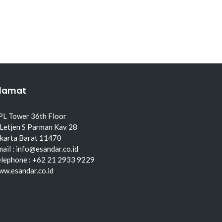
lamat
PL Tower 36th Floor
 Letjen S Parman Kav 28
akarta Barat 11470
ail : info@esandar.co.id
elephone : +62 21 2933 9229
ww.esandar.co.id