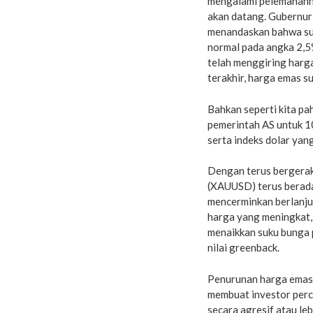
mengalami pelemahanny
akan datang. Gubernur
menandaskan bahwa suk
normal pada angka 2,5%
telah menggiring harga
terakhir, harga emas su
Bahkan seperti kita pa
pemerintah AS untuk 10
serta indeks dolar yan
Dengan terus bergerak 
(XAUUSD) terus berada 
mencerminkan berlanju
harga yang meningkat,
menaikkan suku bunga p
nilai greenback.
Penurunan harga emas te
membuat investor perc
secara agresif atau lebih