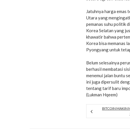
Jatuhnya harga emas te
Utara yang mengingatk
pemanas suhu politik 
Korea Selatan yang jus
khawatir bahwa pertemu
Korea bisa memanas lag
Pyongyang untuk tetap
Belum selesainya peru
berhasil membatasi sis
menemui jalan buntu se
ini juga dipersulit d
tentang tarif baru imp
(Lukman Hqeem)
BITCOIN MAKIN 