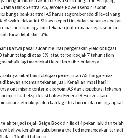
a dengan nuansa akan naiknya suku bunga the Fed yang
 Utama Bank Sentral AS, Jerome Powell sendiri sudah
u bunga bank sentral AS harus segera berada di level yang
 di waktu dekat ini. Situasi seperti ini dalam beberapa pekan
 emas untuk mengalami tekanan jual, di mana sejak sebulan
dah turun lebih dari 3%.
hami bahwa pasar sudan melihat pergerakan yield obligasi
 tahun tetap di atas 3%, atau terbaik sejak 7 tahun silam
g membaik lagi mendekati level terbaik 5 bulannya.
naiknya imbal hasil obligasi pemerintah AS, harga emas
di bawah ancaman tekanan jual. Kenaikan imbal hasil
tnya optimisme tentang ekonomi AS dan ekspektasi tekanan
 memperkuat ekspektasi bahwa Federal Reserve akan
injaman setidaknya dua kali lagi di tahun ini dan mengangkat
lah terjadi sejak Beige Book dirilis di 4 pekan lalu dan telah
aya bahwa kenaikan suku bunga the Fed memang akan terjadi
 dari 3 kali di tahun ini.