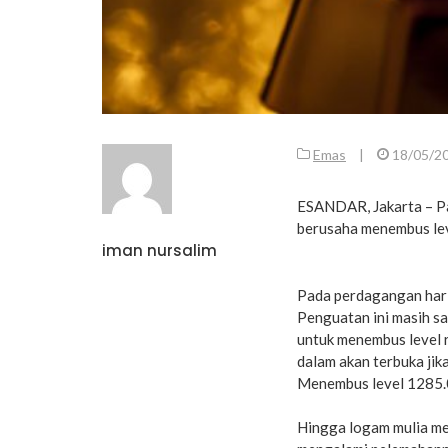
Emas
|
18/05/2
ESANDAR, Jakarta – Pa
berusaha menembus lev
iman nursalim
Pada perdagangan hari
Penguatan ini masih sa
untuk menembus level r
dalam akan terbuka ji
Menembus level 1285.0
Hingga logam mulia mem