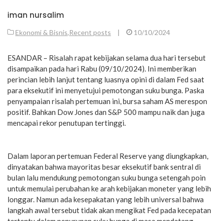
iman nursalim
Ekonomi & Bisnis
,
Recent posts
|
10/10/2024
ESANDAR – Risalah rapat kebijakan selama dua hari tersebut
disampaikan pada hari Rabu (09/10/2024). Ini memberikan
perincian lebih lanjut tentang luasnya opini di dalam Fed saat
para eksekutif ini menyetujui pemotongan suku bunga. Paska
penyampaian risalah pertemuan ini, bursa saham AS merespon
positif. Bahkan Dow Jones dan S&P 500 mampu naik dan juga
mencapai rekor penutupan tertinggi.
Dalam laporan pertemuan Federal Reserve yang diungkapkan,
dinyatakan bahwa mayoritas besar eksekutif bank sentral di
bulan lalu mendukung pemotongan suku bunga setengah poin
untuk memulai perubahan ke arah kebijakan moneter yang lebih
longgar. Namun ada kesepakatan yang lebih universal bahwa
langkah awal tersebut tidak akan mengikat Fed pada kecepatan
tertentu dalam penurunan suku bunga di masa mendatang.