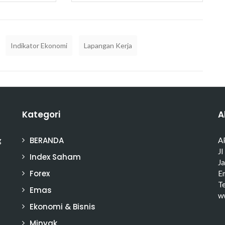
Indikator Ekonomi
Lapangan Kerja
Kategori
A
BERANDA
g
A
Jl
Index Saham
J
Forex
Em
T
Emas
w
Ekonomi & Bisnis
Minyak