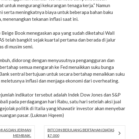
t untuk mengurangi kekurangan tenaga kerja.” Namun
ini serta meningkatnya biaya untuk beberapa bahan baku
, menenangkan tekanan inflasi saat ini.
he Beige Book menegaskan apa yang sudah diketahui Wall
S telah bangkit sejak kuartal pertama dan berada di jalur
s di musim semi.
umbuh, didorong dengan menyusutnya pengangguran dan
 bertahap semua mengarah ke Fed menaikkan suku bunga
 Bank sentral bertujuan untuk secara bertahap menaikkan suku
meletusnya inflasi dan menjaga ekonomi dari overheating.
ejumlah indikator tersebut adalah Indek Dow Jones dan S&P
li pada perdagangan hari Rabu, satu hari setelah aksi jual
gejolak politik di Italia yang khawatir investor akan menyebar
keuangan pasar. (Lukman Hqeem)
I AS DAN JERMAN
BITCOIN BERJUANG BERTAHAN DIATAS
MEMBAIK.
$7.000