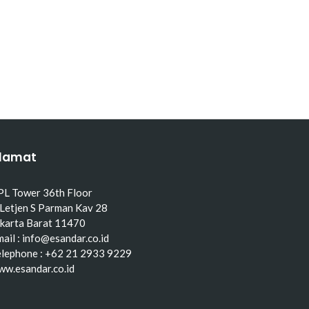
lamat
PL Tower 36th Floor
 Letjen S Parman Kav 28
akarta Barat 11470
ail : info@esandar.co.id
elephone : +62 21 2933 9229
ww.esandar.co.id