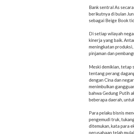
Bank sentral As secar
berikutnya di bulan Ju
sebagai Beige Book ti
Di ​​setiap wilayah ne
kinerja yang baik. Ant
meningkatan produksi,
pinjaman dan pembangu
Meski demikian, tetap
tentang perang dagan
dengan Cina dan negara
menimbulkan gangguan 
bahwa Gedung Putih ak
beberapa daerah, untu
Para pelaku bisnis men
pengemudi truk, tukang 
ditemukan, kata para e
perusahaan telah mula