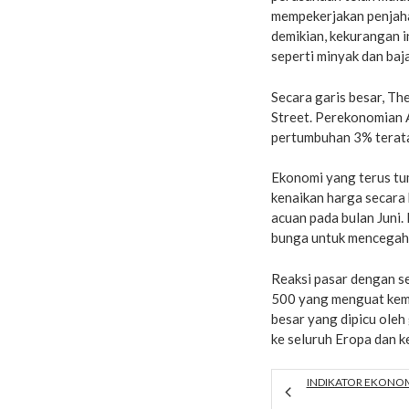
mempekerjakan penjaha
demikian, kekurangan 
seperti minyak dan baja
Secara garis besar, T
Street. Perekonomian A
pertumbuhan 3% terata
Ekonomi yang terus t
kenaikan harga secara
acuan pada bulan Juni.
bunga untuk mencegah 
Reaksi pasar dengan s
500 yang menguat kemba
besar yang dipicu oleh 
ke seluruh Eropa dan 
INDIKATOR EKONOM