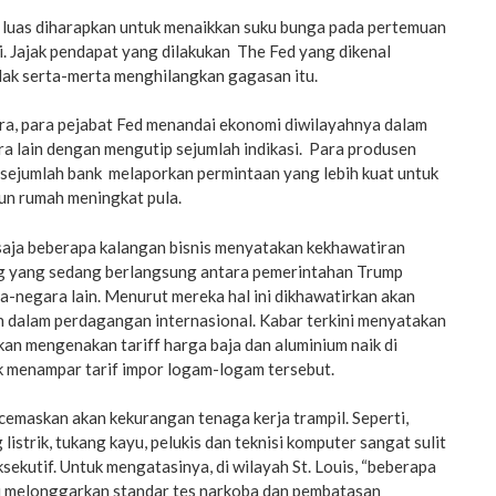
a luas diharapkan untuk menaikkan suku bunga pada pertemuan
ni. Jajak pendapat yang dilakukan The Fed yang dikenal
dak serta-merta menghilangkan gagasan itu.
gara, para pejabat Fed menandai ekonomi diwilayahnya dalam
ara lain dengan mengutip sejumlah indikasi. Para produsen
 sejumlah bank melaporkan permintaan yang lebih kuat untuk
n rumah meningkat pula.
 saja beberapa kalangan bisnis menyatakan kekhawatiran
g yang sedang berlangsung antara pemerintahan Trump
-negara lain. Menurut mereka hal ini dikhawatirkan akan
dalam perdagangan internasional. Kabar terkini menyatakan
an mengenakan tariff harga baja dan aluminium naik di
k menampar tarif impor logam-logam tersebut.
cemaskan akan kekurangan tenaga kerja trampil. Seperti,
listrik, tukang kayu, pelukis dan teknisi komputer sangat sulit
ksekutif. Untuk mengatasinya, di wilayah St. Louis, “beberapa
i melonggarkan standar tes narkoba dan pembatasan