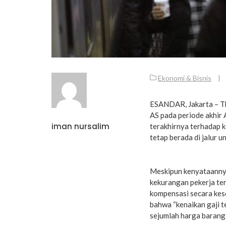
Ekonomi & Bisnis
|
ESANDAR, Jakarta – T
AS pada periode akhir A
iman nursalim
terakhirnya terhadap k
tetap berada di jalur 
Meskipun kenyataannya
kekurangan pekerja ter
kompensasi secara kes
bahwa “kenaikan gaji t
sejumlah harga barang 