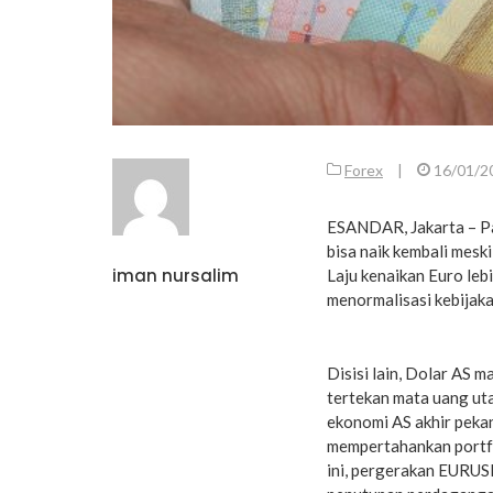
Forex
|
16/01/2
ESANDAR, Jakarta – P
bisa naik kembali mesk
iman nursalim
Laju kenaikan Euro leb
menormalisasi kebijak
Disisi lain, Dolar AS 
tertekan mata uang uta
ekonomi AS akhir peka
mempertahankan portfol
ini, pergerakan EURUSD 