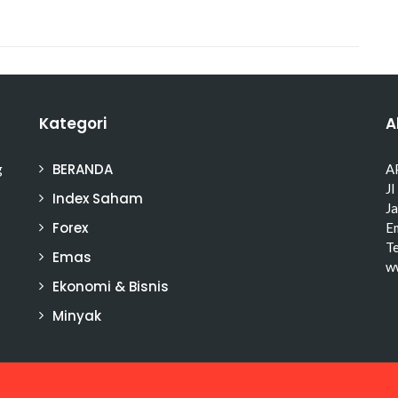
Kategori
A
BERANDA
g
A
Jl
Index Saham
J
Forex
Em
T
Emas
w
Ekonomi & Bisnis
Minyak