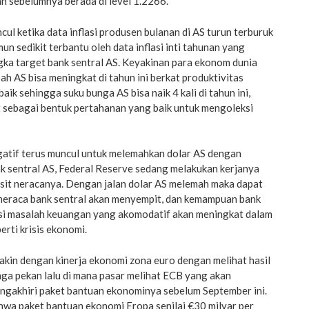
 sebelumnya berada di level 1.2266.
ul ketika data inflasi produsen bulanan di AS turun terburuk
mun sedikit terbantu oleh data inflasi inti tahunan yang
ka target bank sentral AS. Keyakinan para ekonom dunia
 AS bisa meningkat di tahun ini berkat produktivitas
k sehingga suku bunga AS bisa naik 4 kali di tahun ini,
at sebagai bentuk pertahanan yang baik untuk mengoleksi
atif terus muncul untuk melemahkan dolar AS dengan
sentral AS, Federal Reserve sedang melakukan kerjanya
isit neracanya. Dengan jalan dolar AS melemah maka dapat
it neraca bank sentral akan menyempit, dan kemampuan bank
si masalah keuangan yang akomodatif akan meningkat dalam
erti krisis ekonomi.
akin dengan kinerja ekonomi zona euro dengan melihat hasil
ga pekan lalu di mana pasar melihat ECB yang akan
gakhiri paket bantuan ekonominya sebelum September ini.
hwa paket bantuan ekonomi Eropa senilai €30 milyar per