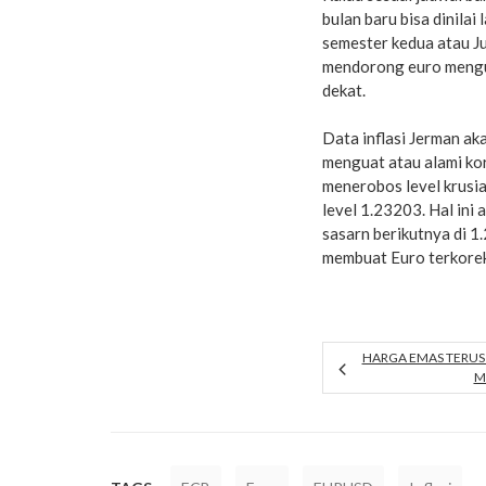
bulan baru bisa dinila
semester kedua atau Jul
mendorong euro mengua
dekat.
Data inflasi Jerman ak
menguat atau alami kore
menerobos level krusia
level 1.23203. Hal i
sasarn berikutnya di
membuat Euro terkorek
HARGA EMAS TERUS
M