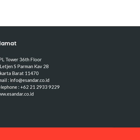
lamat
PL Tower 36th Floor
 Letjen S Parman Kav 28
akarta Barat 11470
ail : info@esandar.co.id
elephone : +62 21 2933 9229
ww.esandar.co.id