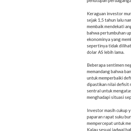
penutupan perdagangan
Keraguan investor munc
sejak 1,5 tahun lalu na
membaik mendekati ang
bahwa pertumbuhan upah
ekonominya yang membai
sepertinya tidak dilih
dolar AS lebih lama.
Beberapa sentimen neg
memandang bahwa bank 
untuk memperbaiki def
dipastikan nilai defis
sentral untuk mengata
menghadapi situasi sep
Investor masih cukup y
paparan rapat suku bun
mempercepat untuk men
Kalau sesuai jadwal ba