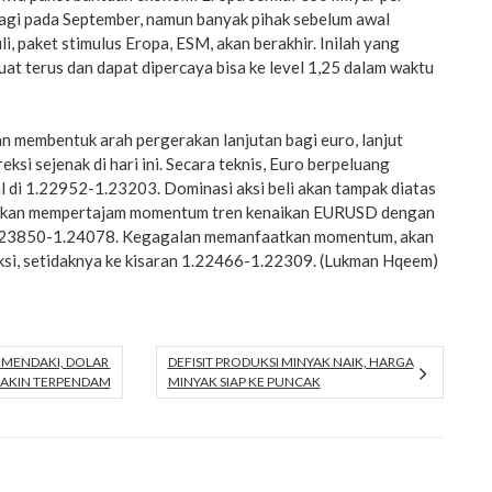
i lagi pada September, namun banyak pihak sebelum awal
i, paket stimulus Eropa, ESM, akan berakhir. Inilah yang
t terus dan dapat dipercaya bisa ke level 1,25 dalam waktu
an membentuk arah pergerakan lanjutan bagi euro, lanjut
ksi sejenak di hari ini. Secara teknis, Euro berpeluang
l di 1.22952-1.23203. Dominasi aksi beli akan tampak diatas
ni akan mempertajam momentum tren kenaikan EURUSD dengan
 1.23850-1.24078. Kegagalan memanfaatkan momentum, akan
si, setidaknya ke kisaran 1.22466-1.22309. (Lukman Hqeem)
 MENDAKI, DOLAR
DEFISIT PRODUKSI MINYAK NAIK, HARGA
AKIN TERPENDAM
MINYAK SIAP KE PUNCAK