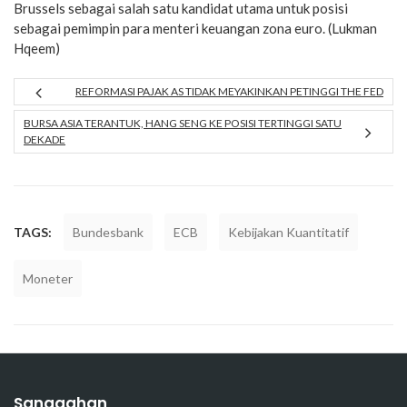
Brussels sebagai salah satu kandidat utama untuk posisi
sebagai pemimpin para menteri keuangan zona euro. (Lukman
Hqeem)
REFORMASI PAJAK AS TIDAK MEYAKINKAN PETINGGI THE FED
BURSA ASIA TERANTUK, HANG SENG KE POSISI TERTINGGI SATU
DEKADE
TAGS:
Bundesbank
ECB
Kebijakan Kuantitatif
Moneter
Sanggahan