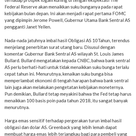
terhadap prospek logam kuning di tengah ekspektasi The
Federal Reserve akan menaikkan suku bunganya pada rapat
kebijakan bulan depan. Ini akan menjadi rapat pertama FOMC
yang dipimpin Jerome Powell, Gubernur Utama Bank Sentral AS
pengganti Janet Yellen.
Nada-nada jatuhnya imbal hasil Obligasi AS 10Tahun, terendus
menjelang penerbitan surat utang baru. Disusul dengan
komentar Gubernur Bank Sentral AS wilayah St. Louis James
Bullard. Bullard mengatakan kepada CNBC, bahwa bank sentral
AS perlu berhati-hati untuk tidak menaikkan suku bunga terlalu
cepat tahun ini. Menurutnya, kenaikan suku bunga bisa
memperlambat ekonomi di tengah harapan bahwa bank sentral
lain juga akan melakukan pengetatan kebijakan moneternya.
Pun demikian, Bullard tetap meyakini bahwa the Fed tetap harus
menaikkan 100 basis poin pada tahun 2018, itu sangat banyak
menurutnya.
Harga emas sensitif terhadap pergerakan turun imbal hasil
obligasi dan dolar AS. Greenback yang lebih lemah dapat
membuat harga emas lebih terjangkau bagi para pembeli yang