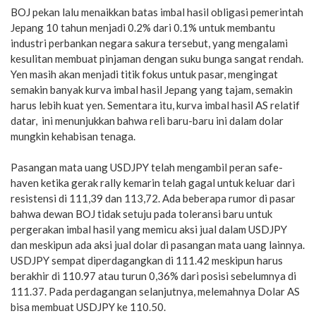
BOJ pekan lalu menaikkan batas imbal hasil obligasi pemerintah
Jepang 10 tahun menjadi 0.2% dari 0.1% untuk membantu
industri perbankan negara sakura tersebut, yang mengalami
kesulitan membuat pinjaman dengan suku bunga sangat rendah.
Yen masih akan menjadi titik fokus untuk pasar, mengingat
semakin banyak kurva imbal hasil Jepang yang tajam, semakin
harus lebih kuat yen. Sementara itu, kurva imbal hasil AS relatif
datar, ini menunjukkan bahwa reli baru-baru ini dalam dolar
mungkin kehabisan tenaga.
Pasangan mata uang USDJPY telah mengambil peran safe-
haven ketika gerak rally kemarin telah gagal untuk keluar dari
resistensi di 111,39 dan 113,72. Ada beberapa rumor di pasar
bahwa dewan BOJ tidak setuju pada toleransi baru untuk
pergerakan imbal hasil yang memicu aksi jual dalam USDJPY
dan meskipun ada aksi jual dolar di pasangan mata uang lainnya.
USDJPY sempat diperdagangkan di 111.42 meskipun harus
berakhir di 110.97 atau turun 0,36% dari posisi sebelumnya di
111.37. Pada perdagangan selanjutnya, melemahnya Dolar AS
bisa membuat USDJPY ke 110.50.