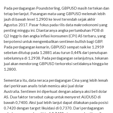
Pada perdagangan Poundsterling, GBPUSD masih tertekan dan
tetap berlanjut. Pasangan mata uang GBPUSD melemah lebih
jauh di bawah level 1.2900 ke level terendah sejak akhir
Agustus 2017. Pasar fokus pada rilis data makroekonomi yang
penting minggu ini. Diantaranya angka pertumbuhan PDB di
Q2 Inggris dan angka inflasi konsumen (CPI) AS terbaru, yang
berpotensi untuk mengembalikan sentimen bullish bagi GBP.
Pada perdagangan kemarin, GBPUSD sempat naik ke 1.2959
sebelum ditutup pada 1.2881 atau turun 0,44% dari penutupan
sebelumnya di 1.2938. Pada perdagangan selanjutnya, tekanan
jual akan mendorong GBPUSD terkoreksi setidaknya hingga ke
1.2800.
Sementara itu, data neraca perdagangan Cina yang lebih lemah
dari perkiraan analis telah memicu aksi jual dolar
Australia. Sentimen ini diperkuat dengan adanya aksi beli dolar
AS. Dua faktor tersebut cukup untuk menyeret AUDUSD di
bawah 0,7400. Aksi jual lebih lanjut dapat dilakukan pada posisi
0.7420 dengan target likuidasi di 0,7370. Dari perdagangan