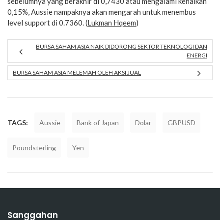
sebelumnya yang berakhir di 0,7430 atau mengalami kenaikan
0,15%, Aussie nampaknya akan mengarah untuk menembus
level support di 0.7360. (
Lukman Hqeem
)
BURSA SAHAM ASIA NAIK DIDORONG SEKTOR TEKNOLOGI DAN
ENERGI
BURSA SAHAM ASIA MELEMAH OLEH AKSI JUAL
TAGS:
Aussie
Bank of Japan
Dolar
GBPUSD
Poundsterling
Yen
Sanggahan