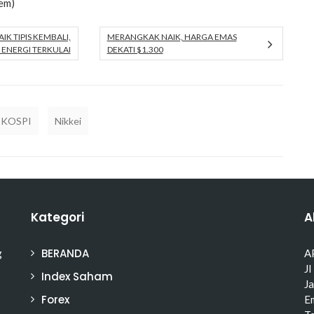
em)
IK TIPIS KEMBALI,
MERANGKAK NAIK, HARGA EMAS
 ENERGI TERKULAI
DEKATI $1.300
KOSPI
Nikkei
Kategori
A
BERANDA
g
A
Jl
Index Saham
J
Forex
Em