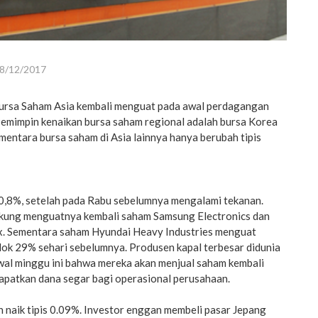
8/12/2017
ursa Saham Asia kembali menguat pada awal perdagangan
emimpin kenaikan bursa saham regional adalah bursa Korea
mentara bursa saham di Asia lainnya hanya berubah tipis
,8%, setelah pada Rabu sebelumnya mengalami tekanan.
dukung menguatnya kembali saham Samsung Electronics dan
x. Sementara saham Hyundai Heavy Industries menguat
lok 29% sehari sebelumnya. Produsen kapal terbesar didunia
wal minggu ini bahwa mereka akan menjual saham kembali
patkan dana segar bagi operasional perusahaan.
 naik tipis 0.09%. Investor enggan membeli pasar Jepang