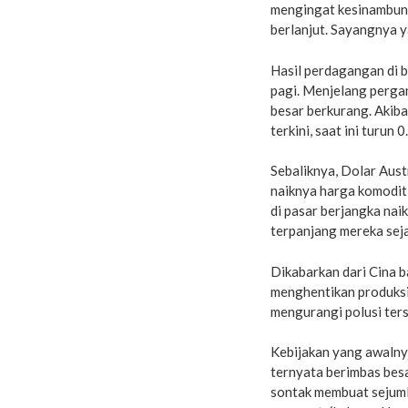
mengingat kesinambunga
berlanjut. Sayangnya ya
Hasil perdagangan di 
pagi. Menjelang perga
besar berkurang. Akiba
terkini, saat ini turun
Sebaliknya, Dolar Aust
naiknya harga komodit
di pasar berjangka nai
terpanjang mereka sejak
Dikabarkan dari Cina 
menghentikan produksin
mengurangi polusi ters
Kebijakan yang awalny
ternyata berimbas besa
sontak membuat sejuml