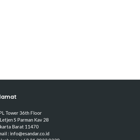
lamat
PL Tower 36th Floor
 Letjen S Parman Kav 28
akarta Barat 11470
ail : info@esandar.co.id