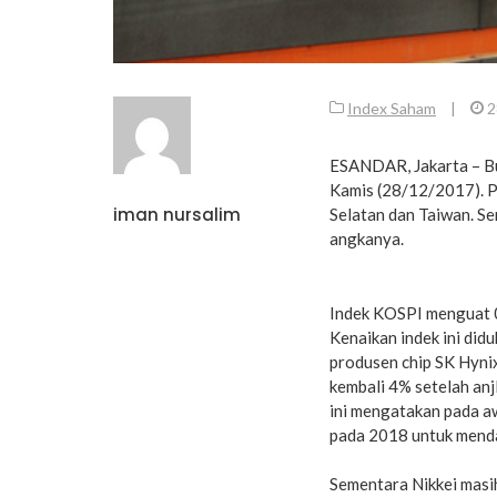
Index Saham
|
2
ESANDAR, Jakarta – B
Kamis (28/12/2017). P
iman nursalim
Selatan dan Taiwan. Se
angkanya.
Indek KOSPI menguat 0
Kenaikan indek ini di
produsen chip SK Hyni
kembali 4% setelah anj
ini mengatakan pada a
pada 2018 untuk menda
Sementara Nikkei masih