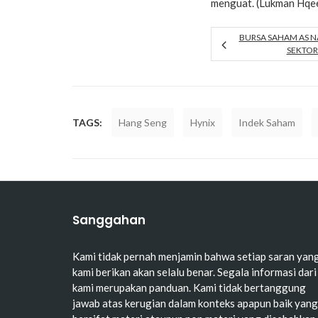
menguat. (Lukman Hqe
BURSA SAHAM AS NA
SEKTOR
TAGS:
Hang Seng
Hynix
Indek Saham
Sanggahan
Kami tidak pernah menjamin bahwa setiap saran yan
kami berikan akan selalu benar. Segala informasi dari
kami merupakan panduan. Kami tidak bertanggung
jawab atas kerugian dalam konteks apapun baik yang