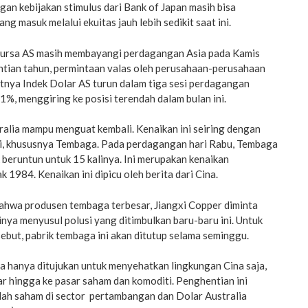
n kebijakan stimulus dari Bank of Japan masih bisa
ng masuk melalui ekuitas jauh lebih sedikit saat ini.
bursa AS masih membayangi perdagangan Asia pada Kamis
ntian tahun, permintaan valas oleh perusahaan-perusahaan
tnya Indek Dolar AS turun dalam tiga sesi perdagangan
 0.1%, menggiring ke posisi terendah dalam bulan ini.
ralia mampu menguat kembali. Kenaikan ini seiring dengan
i, khususnya Tembaga. Pada perdagangan hari Rabu, Tembaga
k beruntun untuk 15 kalinya. Ini merupakan kenaikan
 1984. Kenaikan ini dipicu oleh berita dari Cina.
bahwa produsen tembaga terbesar, Jiangxi Copper diminta
ya menyusul polusi yang ditimbulkan baru-baru ini. Untuk
ebut, pabrik tembaga ini akan ditutup selama seminggu.
a hanya ditujukan untuk menyehatkan lingkungan Cina saja,
r hingga ke pasar saham dan komoditi. Penghentian ini
ah saham di sector pertambangan dan Dolar Australia