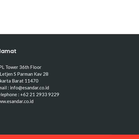
lamat
PL Tower 36th Floor
 Letjen S Parman Kav 28
akarta Barat 11470
ail : info@esandar.co.id
elephone : +62 21 2933 9229
ww.esandar.co.id