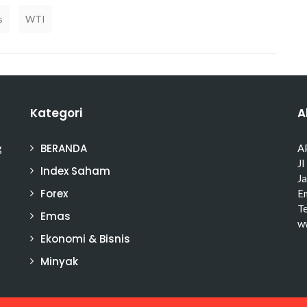
s
WTI
Kategori
A
BERANDA
g
A
Jl
Index Saham
J
Forex
Em
T
Emas
w
Ekonomi & Bisnis
Minyak