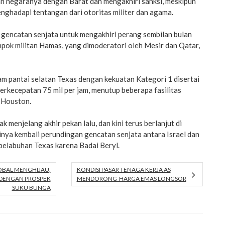
 negaranya dengan Barat dan mengakhiri sanksi, meskipun
enghadapi tentangan dari otoritas militer dan agama.
n gencatan senjata untuk mengakhiri perang sembilan bulan
mpok militan Hamas, yang dimoderatori oleh Mesir dan Qatar,
m pantai selatan Texas dengan kekuatan Kategori 1 disertai
berkecepatan 75 mil per jam, menutup beberapa fasilitas
t Houston.
k menjelang akhir pekan lalu, dan kini terus berlanjut di
nya kembali perundingan gencatan senjata antara Israel dan
elabuhan Texas karena Badai Beryl.
OBAL MENGHIJAU,
KONDISI PASAR TENAGA KERJA AS
 DENGAN PROSPEK
MENDORONG HARGA EMAS LONGSOR
SUKU BUNGA