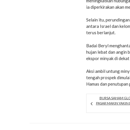
meningkatkan hubungan
ia diperkirakan akan m
Selain itu, perundinga
antara Israel dan kelo
terus berlanjut.
Badai Beryl menghanta
hujan lebat dan angin 
ekspor minyak di deka
Aksi ambil untung minya
tengah prospek dimulai
Hamas dan penutupan p
BURSA SAHAM GL
PASAR MAKIN YAKIN