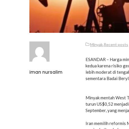
Minyak
,
Recent posts
ESANDAR – Harga minya
kedua karena risiko ge
iman nursalim
lebih moderat di tenga
sementara Badai Beryl
Minyak mentah West Te
turun US$0,52 menjadi
September, yang menja
Iran memilih reformis