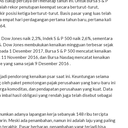
 cukup percaya diri menatap tahun ini. Untuk bursa S & P
alah rekor penutupan keempat secara berturut-turut,
 posisi ketiga berturut-turut. Basis pasar yang luas telah
a empat hari perdagangan pertama tahun baru, pertama kali
64.
k Dow Jones naik 2,3%, Indek S & P 500 naik 2,6%, sementara
%. Dow Jones membukukan kenaikan mingguan terbesar sejak
 pada 1 Desember 2017, Bursa S & P 500 mencatat kenaikan
k 11 November 2016, dan Bursa Nasdaq mencatat kenaikan
de yang sama sejak 9 Desember 2016 .
jadi pendorong kenaikan psar saat ini. Keuntungan selama
g oleh paket pemotongan pajak perusahaan yang baru-baru ini
harga komoditas, dan pendapatan perusahaan yang kuat. Data
 imbal hasil obligasi yang rendah juga telah disebut sebagai
mkan adanya lapangan kerja sebanyak 148 ribu tercipta
in. Meski ada penambahan, namun ini adalah laju yang paling
n terakhir. Pasar berharap, penambahan yang terjadi bisa