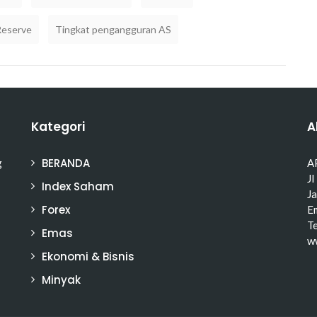
Reserve
Tingkat pengangguran AS
Kategori
A
BERANDA
g
A
Jl
Index Saham
J
Forex
Em
T
Emas
w
Ekonomi & Bisnis
Minyak