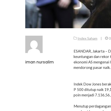
Index Saham
|
0
ESANDAR, Jakarta – D
keuntungan dan rekor 
iman nursalim
ekonomi AS mengenai l
mendorong pasar naik.
Indek Dow Jones berakh
P 500 ditutup naik 19,
poin menjadi 7.136,56,
Menutup perdagangan 