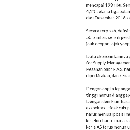
mencapai 198 ribu. Sem
4,1% selama tiga bulan 
dari Desember 2016 sa
Secara terpisah, defis
50,5 miliar, selisih pe
jauh dengan jajak yang
Data ekonomi lainnya p
for Supply Management
Pesanan pabrik A.S. nai
diperkirakan, dan kena
Dengan angka lapangan 
tinggi namun dianggap
Dengan demikian, hara
ekspektasi, tidak cuku
harus menjual posisi m
keseluruhan, dimana ra
kerja AS terus menunj