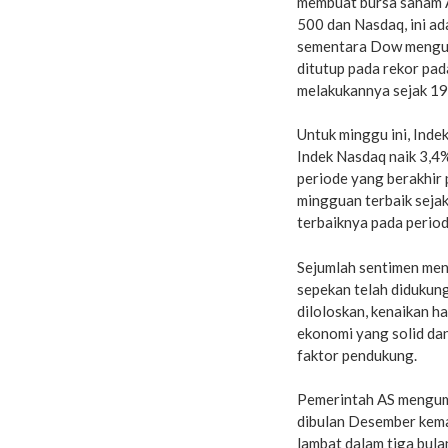
membuat bursa saham As
500 dan Nasdaq, ini ad
sementara Dow mengukir
ditutup pada rekor pad
melakukannya sejak 19
Untuk minggu ini, Inde
Indek Nasdaq naik 3,4
periode yang berakhir
mingguan terbaik seja
terbaiknya pada perio
Sejumlah sentimen men
sepekan telah didukun
diloloskan, kenaikan 
ekonomi yang solid dan
faktor pendukung.
Pemerintah AS mengumu
dibulan Desember kemar
lambat dalam tiga bula