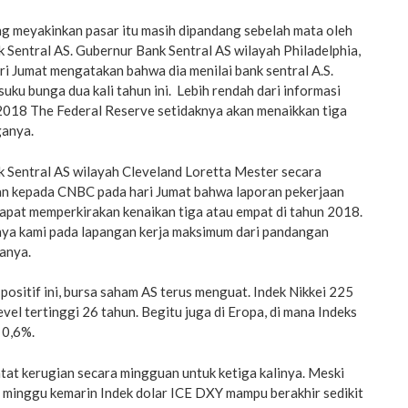
ng meyakinkan pasar itu masih dipandang sebelah mata oleh
k Sentral AS. Gubernur Bank Sentral AS wilayah Philadelphia,
ri Jumat mengatakan bahwa dia menilai bank sentral A.S.
uku bunga dua kali tahun ini. Lebih rendah dari informasi
2018 The Federal Reserve setidaknya akan menaikkan tiga
ganya.
 Sentral AS wilayah Cleveland Loretta Mester secara
n kepada CNBC pada hari Jumat bahwa laporan pekerjaan
dapat memperkirakan kenaikan tiga atau empat di tahun 2018.
rnya kami pada lapangan kerja maksimum dari pandangan
tanya.
positif ini, bursa saham AS terus menguat. Indek Nikkei 225
vel tertinggi 26 tahun. Begitu juga di Eropa, di mana Indeks
 0,6%.
tat kerugian secara mingguan untuk ketiga kalinya. Meski
 minggu kemarin Indek dolar ICE DXY mampu berakhir sedikit