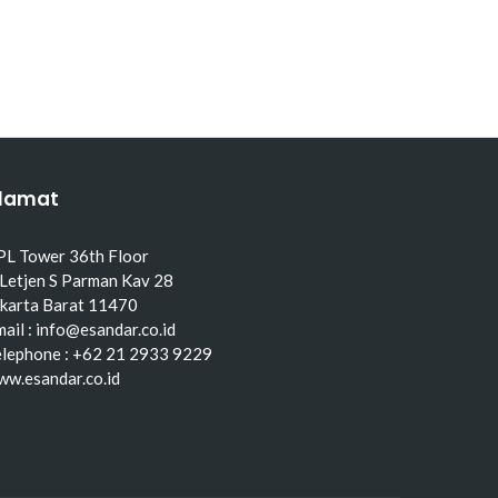
lamat
PL Tower 36th Floor
 Letjen S Parman Kav 28
akarta Barat 11470
ail : info@esandar.co.id
elephone : +62 21 2933 9229
ww.esandar.co.id