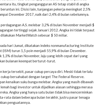
entara itu, tingkat pengangguran AS tetap stabil di angka
beruntun ini. Disisi lain, tunjangan pekerja meningkat 2,5%
mpai Desember 2017, naik dari 2,4% di bulan sebelumnya.
it perdagangan A.S. melebar 3,2% di bulan November menjadi $
rdagangan tertinggi sejak Januari 2012. Angka ini tidak terpaut
 dilakukan MarketWatch sebesar $ 50 miliar.
ada hari Jumat, dikatakan indeks nonmanufacturing Institute
 (ISM) turun 1,5 poin menjadi 55,9% di bulan Desember.
k 1,3% di bulan November, laju yang lebih cepat dari yang
ikan bulanan keempat berturut-turut.
kerja tersebit, pasar cukup percaya diri. Meski tidak terlalu
 cukup bersahabat dengan target The Federal Reserve.
pan kenaikan suku bunga melebar. Angka yang masih dibawah
p lemah bagi investor untuk dijadikan alasan sehingga merasa
ereka. Angka yang hanya satu bulan tidak bisa mencerminkan
ta-rata dalam beberapa bulan terakhir, justru pasar tenaga
ukkan penguatannya.