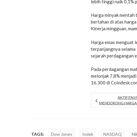
lebih tinggi naik 0,1%
Harga minyak mentah te
bertahan di atas harga
Kinerja mingguan, mam
Harga emas menguat le
terpanjangnya selama 1
sejarah perdagangan 
Pada perdagangan mata
melonjak 7,8% menjadi 
16.300 di Coindesk.co
AKTIFITAS
MENDORONG HARGA 
TAGS:
Dow Jones
Indek
NASDAQ
Ni