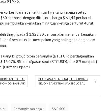
 pada 91,975.
rkorkesi dari level tertinggi tiga tahun, namun tetap
 $60 per barel dengan ditutup di harga $ 61,44 per barel.
pu membukukan kenaikan mingguan ketiga berturut-turut.
bih tinggi pada $ 1,322.30 per ons, dan menandai kenaikan
1 sesi beruntun. Ini merupakan yang paling panjang dalam
emas.
 uang kripto, bitcoin berjangka (BTCF8) diperdagangkan
$ 16,075. Bitcoin dipasar spot (BTCUSD), naik 8% menjadi $
m. (Lukman Hqeem)
 PABRIKAN GLOBAL
INDEK ASIA MENGUAT, TERDORONG
KOMODITAS NAIK
GELOMBANG TRANSAKSI GLOBAL
kkei
Pemangkasan pajak
S&P 500